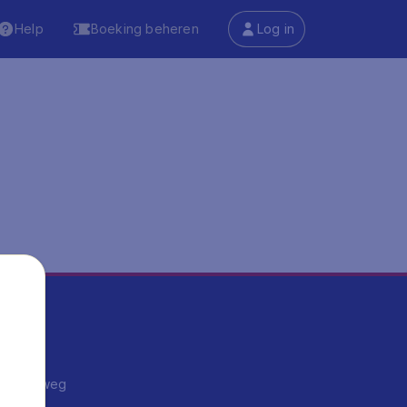
Help
Boeking beheren
Log in
ma's
ntrips
endje weg