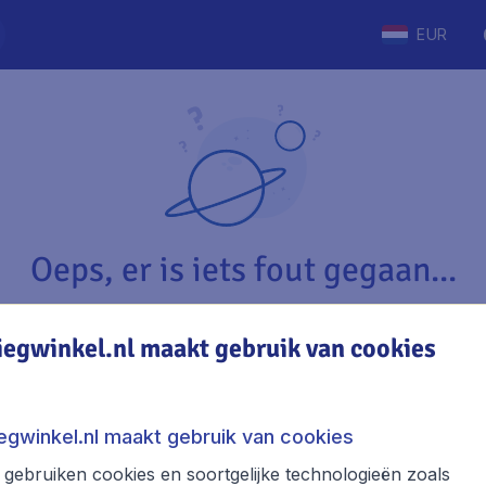
EUR
Oeps, er is iets fout gegaan...
iegwinkel.nl maakt gebruik van cookies
Vliegwinkel.nl
The
Over Vliegwinkel.nl
Stede
iegwinkel.nl maakt gebruik van cookies
Juridische informatie
Week
gebruiken cookies en soortgelijke technologieën zoals