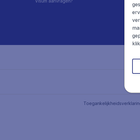
Visum aanvragen?
ges
erv
ver
mar
gep
kli
Toegankelijkheidsverklari