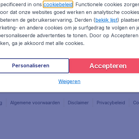
Vacatures
Fly-d
pecificeerd in ons
cookiebeleid
. Functionele cookies zorge
Reisgids
Last 
oor dat onze websites goed werken en analytische cookie
Rout
beteren de gebruikerservaring. Derden (
bekijk lijst
) plaatse
Vlieg
keting- en andere cookies om je surfgedrag te volgen en j
ersonaliseerde advertenties te tonen. Door op Accepteren
kken, ga je akkoord met alle cookies.
Accepteren
Personaliseren
Weigeren
ng
Algemene voorwaarden
Disclaimer
Privacybeleid
Co