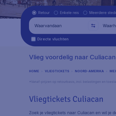
Vluchttype
Retour
Enkele reis
Meerdere sted
Waarvandaan
Waarhe
Directe vluchten
Vlieg voordelig naar Culiacan
HOME
VLIEGTICKETS
NOORD-AMERIKA
ME
*Vanaf-prijzen op retourbasis, incl. belastingen en toes
Vliegtickets Culiacan
Zoek je vliegtickets naar Culiacan en wil je 