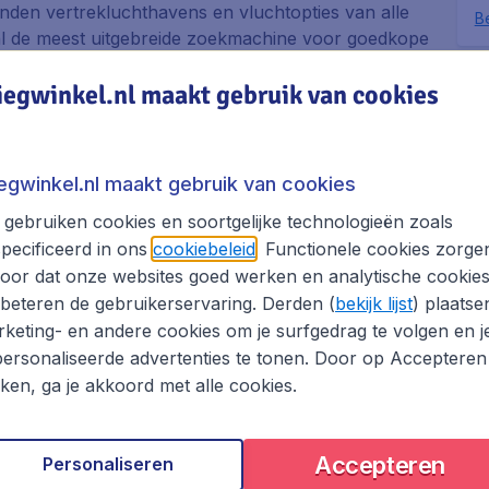
zenden vertrekluchthavens en vluchtopties van alle
Be
.nl de meest uitgebreide zoekmachine voor goedkope
Dit i
iegwinkel.nl maakt gebruik van cookies
bezo
e luchtvaartmaatschappijen. Dit betekent dat je in
boek
met vertrek op een reisdatum en tijd die jou het
zoeken en vergelijken van vliegtickets naar
iegwinkel.nl maakt gebruik van cookies
ijk de perfecte vliegticket aanbieding vindt.
hthavens en wie weet vind je een nog betere
gebruiken cookies en soortgelijke technologieën zoals
pecificeerd in ons
cookiebeleid
. Functionele cookies zorge
oor dat onze websites goed werken en analytische cookie
 van te zijn dat je de vlucht met de beste
beteren de gebruikerservaring. Derden (
bekijk lijst
) plaatse
et om jouw boeking online te voltooien? Geen
keting- en andere cookies om je surfgedrag te volgen en j
 staan voor je klaar om vragen over jouw boeking
ersonaliseerde advertenties te tonen. Door op Accepteren
kken, ga je akkoord met alle cookies.
otel en/of huurauto en bespaar op je Culiacan reis
Accepteren
Personaliseren
an boeken met Vliegwinkel.nl