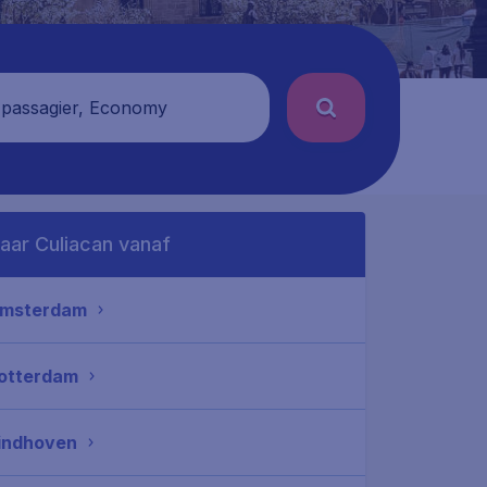
 passagier, Economy
aar Culiacan vanaf
msterdam
otterdam
indhoven