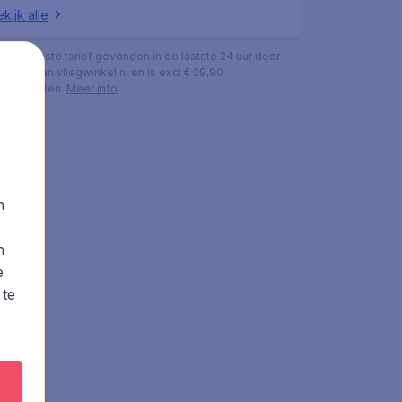
kijk alle
s het laagste tarief gevonden in de laatste 24 uur door
ekers van vliegwinkel.nl en is excl € 29,90
ingskosten.
Meer info
n
s
n
e
 te