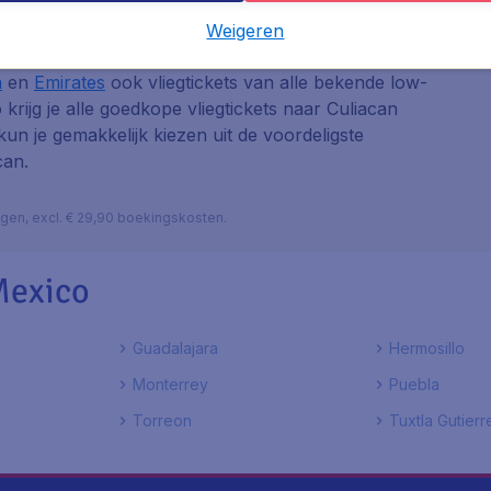
Weigeren
 van de grote luchtvaartmaatschappijen als
KLM
,
a
en
Emirates
ook vliegtickets van alle bekende low-
o krijg je alle goedkope vliegtickets naar Culiacan
 kun je gemakkelijk kiezen uit de voordeligste
can.
lagen, excl. € 29,90 boekingskosten.
Mexico
Guadalajara
Hermosillo
Monterrey
Puebla
Torreon
Tuxtla Gutierr