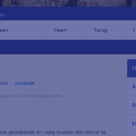
en
Heen
Terug
1
en
N
XICO
CULIACAN
A
lagen, excl. € 29,90 boekingskosten.
R
E
deze gemakkelijk en veilig boeken dan ben je bij