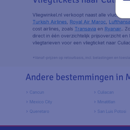
Vliegwinkel.nl verkoopt naast alle vluchten
Turkish Airlines
,
Royal Air Maroc
,
Lufthans
cost airlines, zoals
Transavia
en
Ryanair
.. Z
direct in één overzichtelijk prijsoverzicht en
vliegtarieven voor een vliegticket naar Culia
*Vanaf-prijzen op retourbasis, incl. belastingen en toes
Andere bestemmingen in 
Cancun
Culiacan
Mexico City
Minatitlan
Queretaro
San Luis Potosi