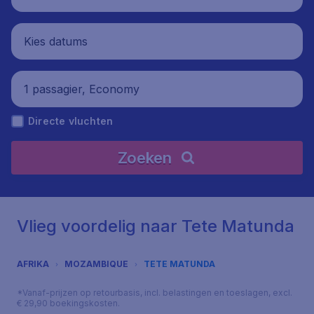
Kies datums
1 passagier, Economy
Directe vluchten
Zoeken
Vlieg voordelig naar Tete Matunda
AFRIKA
MOZAMBIQUE
TETE MATUNDA
*Vanaf-prijzen op retourbasis, incl. belastingen en toeslagen, excl.
€ 29,90 boekingskosten.