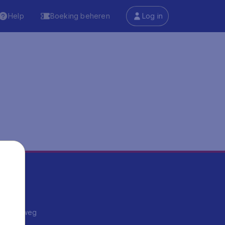
Help
Boeking beheren
Log in
ma's
ntrips
endje weg