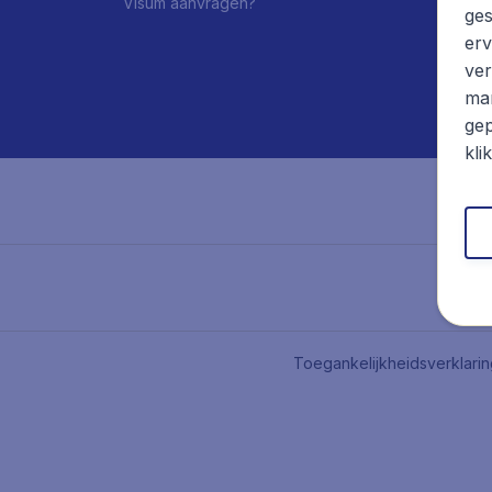
Visum aanvragen?
ges
erv
ver
mar
gep
kli
Toegankelijkheidsverklari