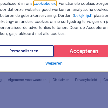
Vacatures
Fly-d
pecificeerd in ons
cookiebeleid
. Functionele cookies zorge
Reisgids
Last 
oor dat onze websites goed werken en analytische cookie
Rout
beteren de gebruikerservaring. Derden (
bekijk lijst
) plaatse
Vlieg
keting- en andere cookies om je surfgedrag te volgen en j
ersonaliseerde advertenties te tonen. Door op Accepteren
kken, ga je akkoord met alle cookies.
Accepteren
Personaliseren
Weigeren
ng
Algemene voorwaarden
Disclaimer
Privacybeleid
Co