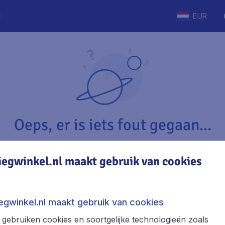
EUR
Oeps, er is iets fout gegaan...
iegwinkel.nl maakt gebruik van cookies
Vliegwinkel.nl
The
Over Vliegwinkel.nl
Stede
iegwinkel.nl maakt gebruik van cookies
Juridische informatie
Week
gebruiken cookies en soortgelijke technologieën zoals