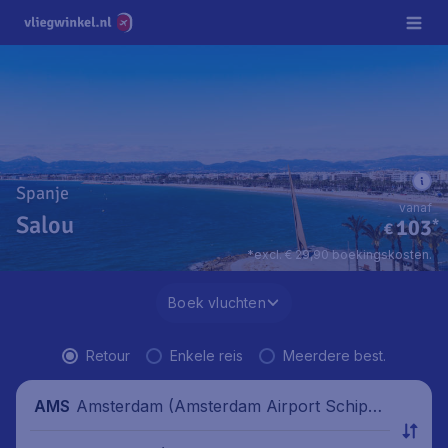
Spanje
vanaf
Salou
103
*
€
*excl. € 29,90 boekingskosten.
Boek vluchten
Retour
Enkele reis
Meerdere best.
Amsterdam (Amsterdam Airport Schipho
AMS
l), Nederland