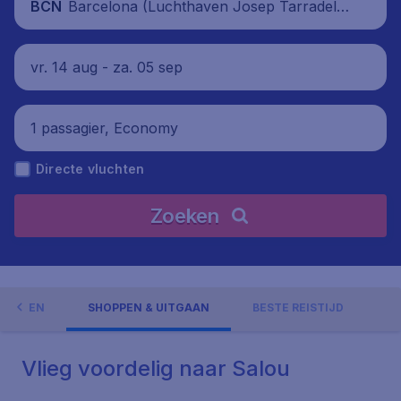
Barcelona (Luchthaven Josep Tarradella
BCN
s Barcelona-El Prat), Spanje
vr. 14 aug - za. 05 sep
1 passagier, Economy
Directe vluchten
Zoeken
GHEDEN
SHOPPEN & UITGAAN
BESTE REISTIJD
Vlieg voordelig naar Salou