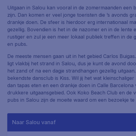
Uitgaan in Salou kan vooral in de zomermaanden een b
zijn. Dan komen er veel jonge toeristen die ’s avonds g
drankje doen. De sfeer is hierdoor erg internationaal m
gezellig. Bovendien is het in de nazomer en in de lente 
rustiger en zul je een meer lokaal publiek treffen in de 
en pubs.
De meeste mensen gaan uit in het gebied
Carlos Buigas
ligt vlakbij het strand in Salou, dus je kunt de avond do
het zand of na een dagje strandhangen gezellig uitgaan
bekendste dansclub is
Kiss
. Wil jij het wat kleinschalig
dan tapas eten en een drankje doen in
Calle Barcelona
v
drukkere uitgaansgebied. Ook
Koko Beach Club
en de v
pubs in Salou zijn de moeite waard om een bezoekje te
Naar Salou vanaf