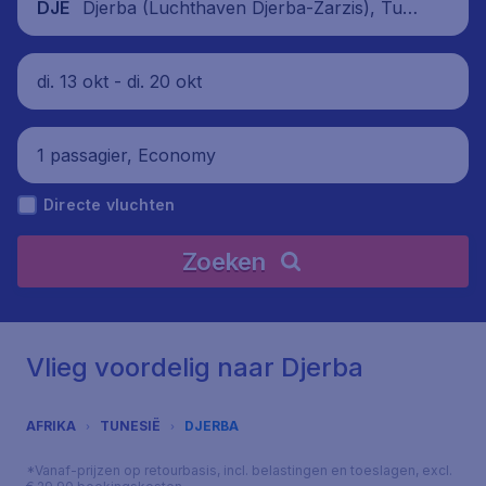
Djerba (Luchthaven Djerba-Zarzis), Tune
DJE
sië
di. 13 okt - di. 20 okt
1 passagier, Economy
Directe vluchten
Zoeken
Vlieg voordelig naar Djerba
AFRIKA
TUNESIË
DJERBA
*Vanaf-prijzen op retourbasis, incl. belastingen en toeslagen, excl.