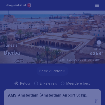
Tunesië
vanaf
Djerba
268
*
€
*excl. € 29,90 boekingskosten.
Boek vluchten
Retour
Enkele reis
Meerdere best.
Amsterdam (Amsterdam Airport Schipho
AMS
l), Nederland