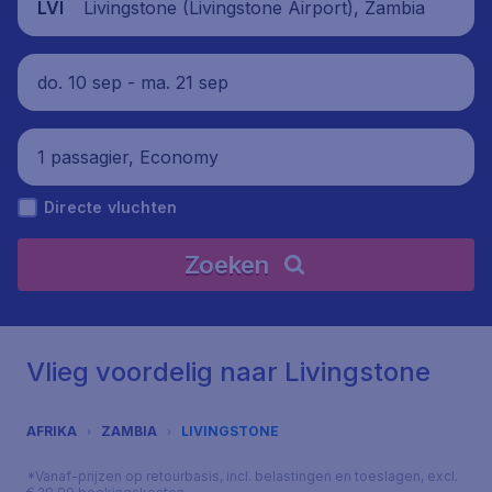
Livingstone (Livingstone Airport), Zambia
LVI
do. 10 sep - ma. 21 sep
1 passagier, Economy
Directe vluchten
Zoeken
Vlieg voordelig naar Livingstone
AFRIKA
ZAMBIA
LIVINGSTONE
*Vanaf-prijzen op retourbasis, incl. belastingen en toeslagen, excl.