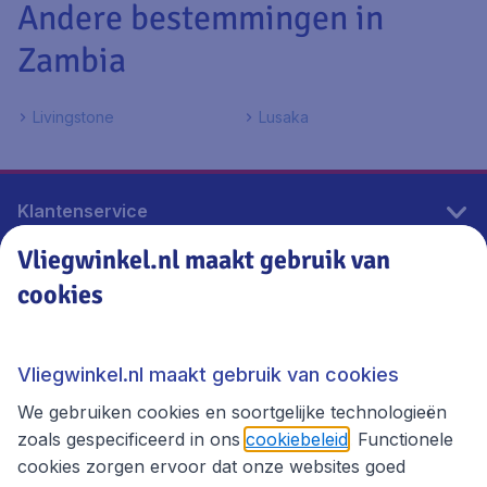
Andere bestemmingen in
Zambia
Livingstone
Lusaka
Klantenservice
Vliegwinkel.nl maakt gebruik van
cookies
Vliegwinkel.nl
Thema's
Vliegwinkel.nl maakt gebruik van cookies
We gebruiken cookies en soortgelijke technologieën
zoals gespecificeerd in ons
cookiebeleid
. Functionele
cookies zorgen ervoor dat onze websites goed