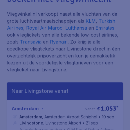
Vliegwinkel.nl verkoopt naast alle vluchten van de
grote luchtvaartmaatschappijen als
KLM
,
Turkish
Airlines
,
Royal Air Maroc
,
Lufthansa
en
Emirates
ook vliegtickets van alle bekende low-cost airlines,
zoals
Transavia
en
Ryanair
.. Zo krijg je alle
goedkope vliegtickets naar Livingstone direct in één
overzichtelijk prijsoverzicht en kun je gemakkelijk
kiezen uit de voordeligste vliegtarieven voor een
vliegticket naar Livingstone.
Naar Livingstone vanaf
1.053
*
Amsterdam
€
vanaf
Amsterdam
,
Amsterdam Airport Schiphol
• 10 sep
Livingstone
,
Livingstone Airport
• 21 sep
1u geleden gevonden
•
KLM Royal Dutch Airlines