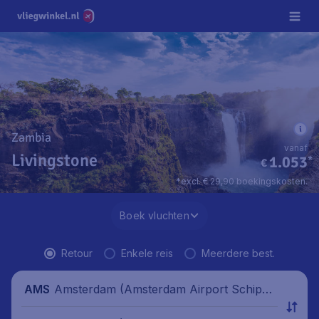
Zambia
vanaf
Livingstone
1.053
*
€
*excl. € 29,90 boekingskosten.
Boek vluchten
Retour
Enkele reis
Meerdere best.
Amsterdam (Amsterdam Airport Schipho
AMS
l), Nederland