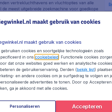
zenden vertrekluchthavens en vluchtopties van alle
Be
.nl de meest uitgebreide zoekmachine voor goedkope
Dit i
iegwinkel.nl maakt gebruik van cookies
bezo
e luchtvaartmaatschappijen. Dit betekent dat je in
boek
met vertrek op een reisdatum en tijd die jou het
zoeken en vergelijken van vliegtickets naar
iegwinkel.nl maakt gebruik van cookies
lijk de perfecte vliegticket aanbieding vindt.
hthavens en wie weet vind je een nog betere
gebruiken cookies en soortgelijke technologieën zoals
pecificeerd in ons
cookiebeleid
. Functionele cookies zorge
oor dat onze websites goed werken en analytische cookie
 van te zijn dat je de vlucht met de beste
beteren de gebruikerservaring. Derden (
bekijk lijst
) plaatse
et om jouw boeking online te voltooien? Geen
keting- en andere cookies om je surfgedrag te volgen en j
 staan voor je klaar om vragen over jouw boeking
ersonaliseerde advertenties te tonen. Door op Accepteren
kken, ga je akkoord met alle cookies.
otel en/of huurauto en bespaar op je Nelspruit reis
Accepteren
Personaliseren
uit boeken met Vliegwinkel.nl