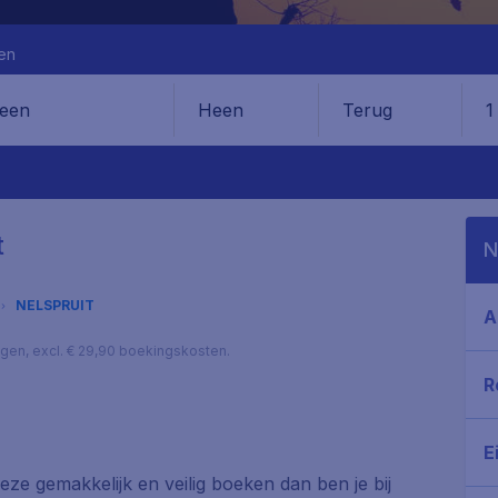
en
Heen
Terug
1
en
t
N
NELSPRUIT
A
lagen, excl. € 29,90 boekingskosten.
R
E
 deze gemakkelijk en veilig boeken dan ben je bij