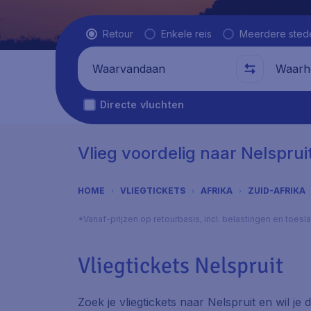
Vluchttype
Retour
Enkele reis
Meerdere sted
Waarvandaan
Waarhe
Directe vluchten
Vlieg voordelig naar Nelsprui
HOME
VLIEGTICKETS
AFRIKA
ZUID-AFRIKA
*Vanaf-prijzen op retourbasis, incl. belastingen en toes
Vliegtickets Nelspruit
Zoek je vliegtickets naar Nelspruit en wil je