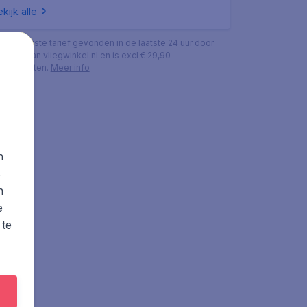
kijk alle
s het laagste tarief gevonden in de laatste 24 uur door
ekers van vliegwinkel.nl en is excl € 29,90
ingskosten.
Meer info
n
s
n
e
 te