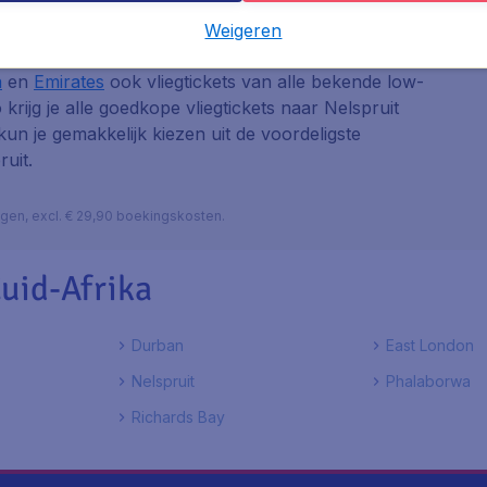
Weigeren
 van de grote luchtvaartmaatschappijen als
KLM
,
a
en
Emirates
ook vliegtickets van alle bekende low-
o krijg je alle goedkope vliegtickets naar Nelspruit
 kun je gemakkelijk kiezen uit de voordeligste
ruit.
lagen, excl. € 29,90 boekingskosten.
uid-Afrika
Durban
East London
Nelspruit
Phalaborwa
Richards Bay