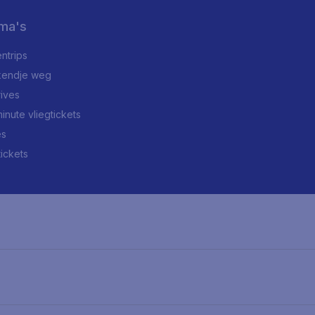
ma's
ntrips
endje weg
rives
minute vliegtickets
es
tickets