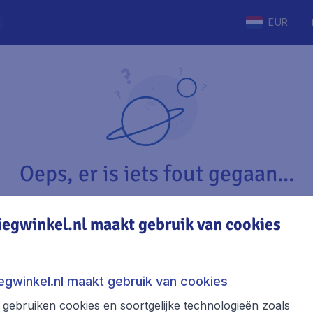
EUR
Oeps, er is iets fout gegaan...
iegwinkel.nl maakt gebruik van cookies
Vliegwinkel.nl
The
Over Vliegwinkel.nl
Stede
iegwinkel.nl maakt gebruik van cookies
Juridische informatie
Week
gebruiken cookies en soortgelijke technologieën zoals