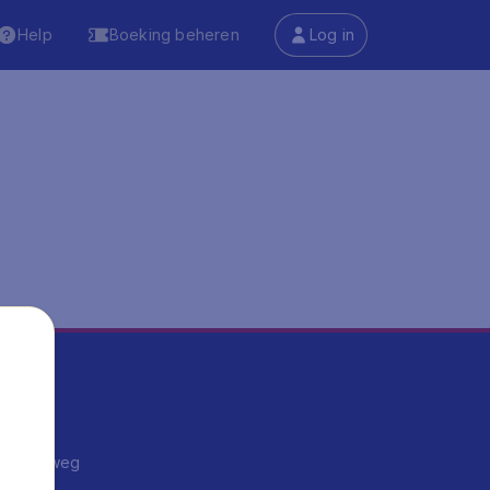
Help
Boeking beheren
Log in
ma's
ntrips
endje weg