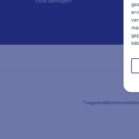
Visum aanvragen?
ges
erv
ver
mar
gep
kli
Toegankelijkheidsverklari