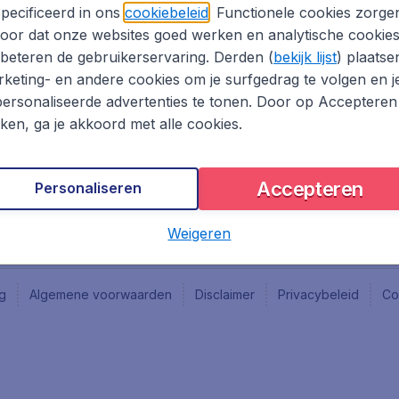
Vacatures
Fly-d
pecificeerd in ons
cookiebeleid
. Functionele cookies zorge
Reisgids
Last 
oor dat onze websites goed werken en analytische cookie
Rout
beteren de gebruikerservaring. Derden (
bekijk lijst
) plaatse
Vlieg
keting- en andere cookies om je surfgedrag te volgen en j
ersonaliseerde advertenties te tonen. Door op Accepteren
kken, ga je akkoord met alle cookies.
Accepteren
Personaliseren
Weigeren
ng
Algemene voorwaarden
Disclaimer
Privacybeleid
Co