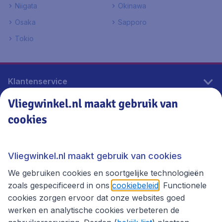
Niigata
Okinawa
Osaka
Sapporo
Tokio
Klantenservice
Vliegwinkel.nl maakt gebruik van
cookies
Vliegwinkel.nl
Thema's
Vliegwinkel.nl maakt gebruik van cookies
We gebruiken cookies en soortgelijke technologieën
zoals gespecificeerd in ons
cookiebeleid
. Functionele
cookies zorgen ervoor dat onze websites goed
werken en analytische cookies verbeteren de