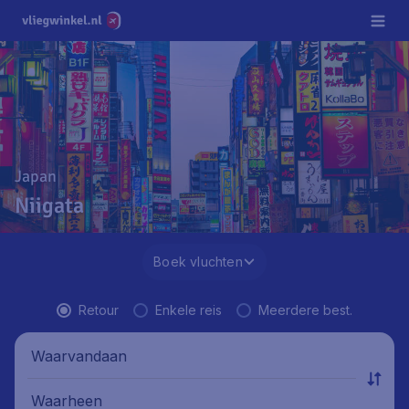
Japan
Niigata
Boek vluchten
Retour
Enkele reis
Meerdere best.
Waarvandaan
Waarheen