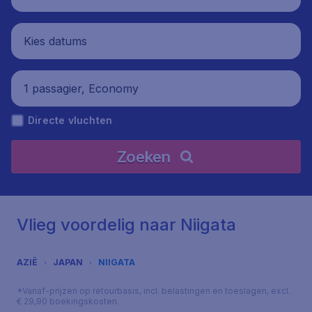
Kies datums
1 passagier, Economy
Directe vluchten
Zoeken
Vlieg voordelig naar Niigata
AZIË
JAPAN
NIIGATA
*Vanaf-prijzen op retourbasis, incl. belastingen en toeslagen, excl.
€ 29,90 boekingskosten.