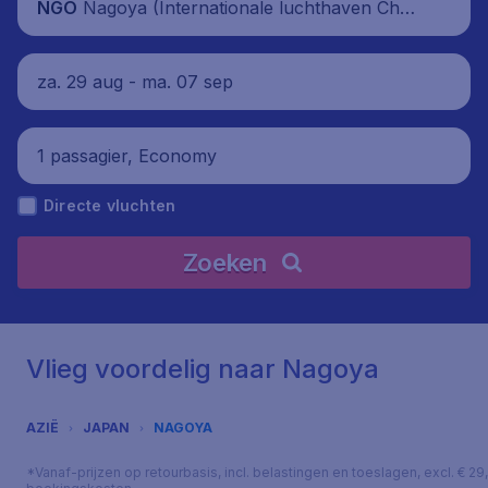
Nagoya (Internationale luchthaven Chūb
NGO
u Centrair), Japan
za. 29 aug - ma. 07 sep
1 passagier, Economy
Directe vluchten
Zoeken
Vlieg voordelig naar Nagoya
AZIË
JAPAN
NAGOYA
*Vanaf-prijzen op retourbasis, incl. belastingen en toeslagen, excl. € 29