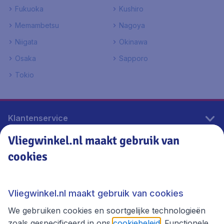
Fukuoka
Kushiro
Memambetsu
Nagoya
Niigata
Okinawa
Osaka
Sapporo
Tokio
Klantenservice
Vliegwinkel.nl maakt gebruik van
cookies
Vliegwinkel.nl
Thema's
Vliegwinkel.nl maakt gebruik van cookies
We gebruiken cookies en soortgelijke technologieën
zoals gespecificeerd in ons
cookiebeleid
. Functionele