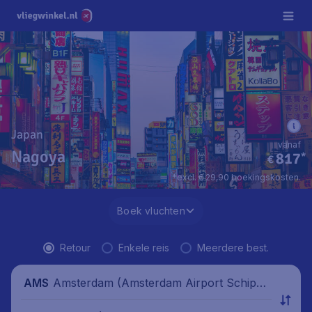
Japan
vanaf
Nagoya
817
*
€
*excl. € 29,90 boekingskosten.
Boek vluchten
Retour
Enkele reis
Meerdere best.
Amsterdam (Amsterdam Airport Schipho
AMS
l), Nederland