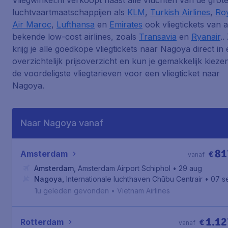
Vliegwinkel.nl verkoopt naast alle vluchten van de grot
luchtvaartmaatschappijen als
KLM
,
Turkish Airlines
,
Ro
Air Maroc
,
Lufthansa
en
Emirates
ook vliegtickets van a
bekende low-cost airlines, zoals
Transavia
en
Ryanair
..
krijg je alle goedkope vliegtickets naar Nagoya direct in
overzichtelijk prijsoverzicht en kun je gemakkelijk kiezen
de voordeligste vliegtarieven voor een vliegticket naar
Nagoya.
Naar Nagoya vanaf
81
Amsterdam
€
vanaf
Amsterdam
,
Amsterdam Airport Schiphol
• 29 aug
Nagoya
,
Internationale luchthaven Chūbu Centrair
• 07 s
1u geleden gevonden
•
Vietnam Airlines
1.12
Rotterdam
€
vanaf