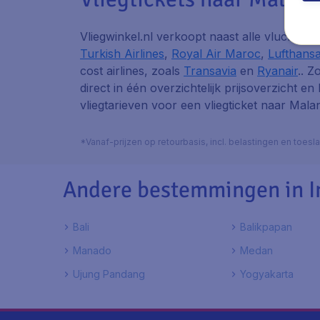
Vliegwinkel.nl verkoopt naast alle vluchten
Turkish Airlines
,
Royal Air Maroc
,
Lufthans
cost airlines, zoals
Transavia
en
Ryanair
.. Z
direct in één overzichtelijk prijsoverzicht en
vliegtarieven voor een vliegticket naar Mala
*Vanaf-prijzen op retourbasis, incl. belastingen en toes
Andere bestemmingen in I
Bali
Balikpapan
Manado
Medan
Ujung Pandang
Yogyakarta