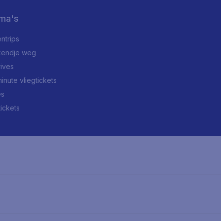
ma's
ntrips
endje weg
rives
minute vliegtickets
es
tickets