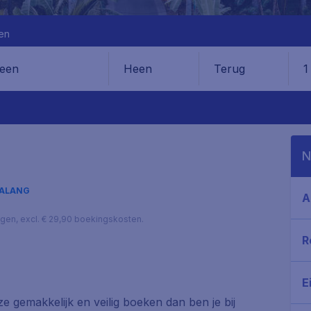
en
Heen
Terug
1
en
N
ALANG
A
lagen, excl. € 29,90 boekingskosten.
R
E
ze gemakkelijk en veilig boeken dan ben je bij