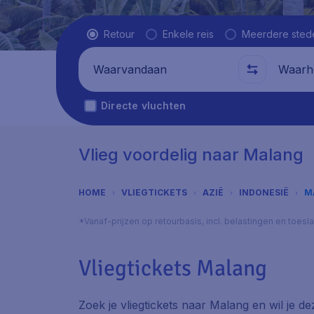
Vluchttype
Retour
Enkele reis
Meerdere sted
Waarvandaan
Waarhe
Directe vluchten
Vlieg voordelig naar Malang
HOME
VLIEGTICKETS
AZIË
INDONESIË
M
*Vanaf-prijzen op retourbasis, incl. belastingen en toes
Vliegtickets Malang
Zoek je vliegtickets naar Malang en wil je de