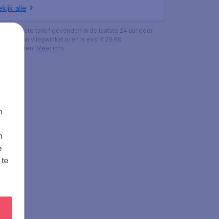
kijk alle
s het laagste tarief gevonden in de laatste 24 uur door
ekers van vliegwinkel.nl en is excl € 29,90
ingskosten.
Meer info
n
s
n
e
 te