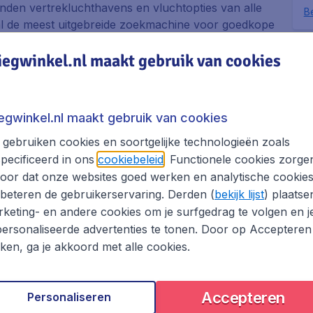
zenden vertrekluchthavens en vluchtopties van alle
Be
.nl de meest uitgebreide zoekmachine voor goedkope
Dit i
iegwinkel.nl maakt gebruik van cookies
bezo
e luchtvaartmaatschappijen. Dit betekent dat je in
boek
met vertrek op een reisdatum en tijd die jou het
zoeken en vergelijken van vliegtickets naar Malang
iegwinkel.nl maakt gebruik van cookies
erfecte vliegticket aanbieding vindt. Probeer ook
wie weet vind je een nog betere aanbieding voor
gebruiken cookies en soortgelijke technologieën zoals
pecificeerd in ons
cookiebeleid
. Functionele cookies zorge
oor dat onze websites goed werken en analytische cookie
 van te zijn dat je de vlucht met de beste
beteren de gebruikerservaring. Derden (
bekijk lijst
) plaatse
et om jouw boeking online te voltooien? Geen
keting- en andere cookies om je surfgedrag te volgen en j
 staan voor je klaar om vragen over jouw boeking
ersonaliseerde advertenties te tonen. Door op Accepteren
kken, ga je akkoord met alle cookies.
tel en/of huurauto en bespaar op je Malang reis met
Accepteren
Personaliseren
g boeken met Vliegwinkel.nl