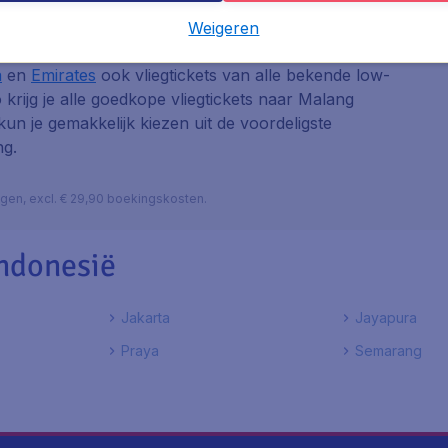
Weigeren
 van de grote luchtvaartmaatschappijen als
KLM
,
a
en
Emirates
ook vliegtickets van alle bekende low-
o krijg je alle goedkope vliegtickets naar Malang
 kun je gemakkelijk kiezen uit de voordeligste
ng.
lagen, excl. € 29,90 boekingskosten.
ndonesië
Jakarta
Jayapura
Praya
Semarang