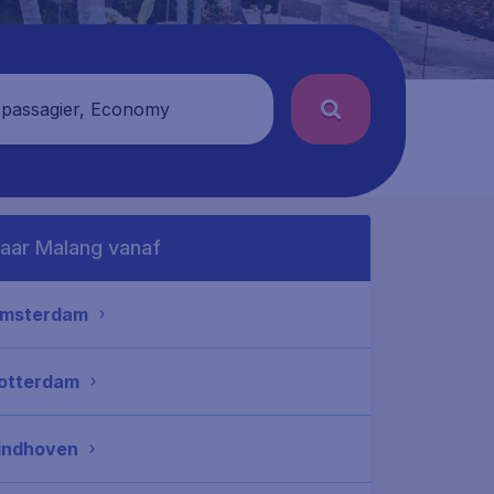
 passagier, Economy
aar Malang vanaf
msterdam
otterdam
indhoven