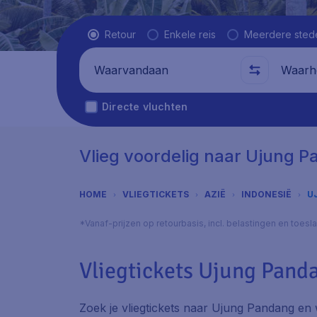
Vluchttype
Retour
Enkele reis
Meerdere sted
Waarvandaan
Waarhe
Directe vluchten
Vlieg voordelig naar Ujung 
HOME
VLIEGTICKETS
AZIË
INDONESIË
U
*Vanaf-prijzen op retourbasis, incl. belastingen en toes
Vliegtickets Ujung Pand
Zoek je vliegtickets naar Ujung Pandang en w