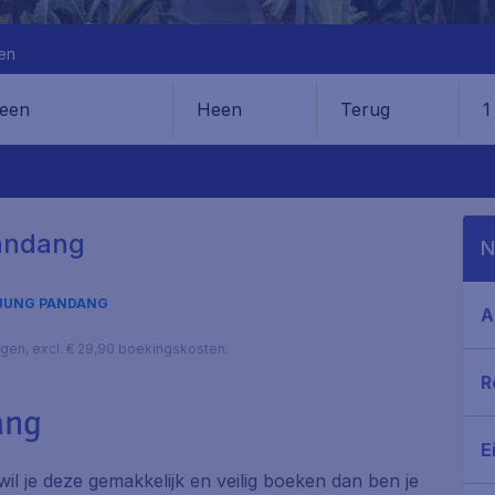
en
Heen
Terug
1
en
Pandang
N
JUNG PANDANG
A
lagen, excl. € 29,90 boekingskosten.
R
ang
E
il je deze gemakkelijk en veilig boeken dan ben je