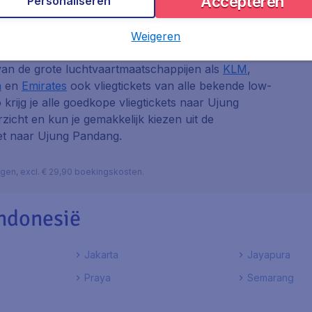
Accepteren
Personaliseren
Weigeren
 van de grote luchtvaartmaatschappijen als
KLM
,
a
en
Emirates
ook vliegtickets van alle bekende low-
o krijg je alle goedkope vliegtickets naar Ujung
rzicht en kun je gemakkelijk kiezen uit de
ket naar Ujung Pandang.
lagen, excl. € 29,90 boekingskosten.
ndonesië
Jakarta
Jayapura
Praya
Semarang