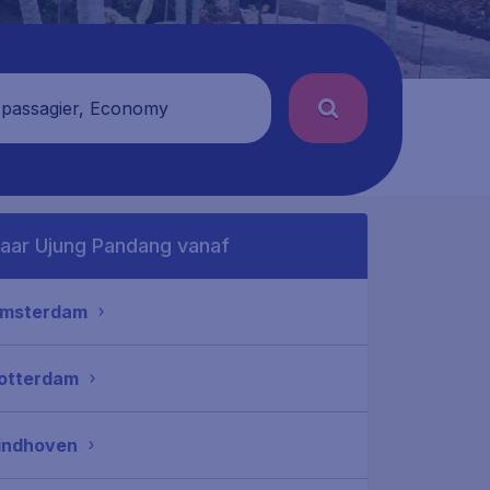
 passagier, Economy
aar Ujung Pandang vanaf
msterdam
otterdam
indhoven