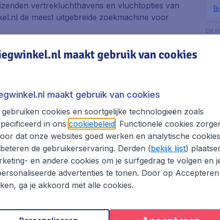
 duizenden vertrekluchthavens en vluchtopties van
Be
nkel.nl de meest uitgebreide zoekmachine voor
Dit i
bezo
e luchtvaartmaatschappijen. Dit betekent dat je in
boek
iegwinkel.nl maakt gebruik van cookies
met vertrek op een reisdatum en tijd die jou het
zoeken en vergelijken van vliegtickets naar Ujung
ijk de perfecte vliegticket aanbieding vindt.
iegwinkel.nl maakt gebruik van cookies
hthavens en wie weet vind je een nog betere
ndang.
gebruiken cookies en soortgelijke technologieën zoals
pecificeerd in ons
cookiebeleid
. Functionele cookies zorge
 van te zijn dat je de vlucht met de beste
oor dat onze websites goed werken en analytische cookie
et om jouw boeking online te voltooien? Geen
beteren de gebruikerservaring. Derden (
bekijk lijst
) plaatse
 staan voor je klaar om vragen over jouw boeking
keting- en andere cookies om je surfgedrag te volgen en j
ersonaliseerde advertenties te tonen. Door op Accepteren
 een hotel en/of huurauto en bespaar op je Ujung
kken, ga je akkoord met alle cookies.
ieding.
 Pandang boeken met