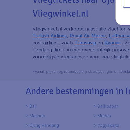
Vliegwinkel.nl
Vliegwinkel.nl verkoopt naast alle vluchten
Turkish Airlines
,
Royal Air Maroc
,
Lufthans
cost airlines, zoals
Transavia
en
Ryanair
.. Z
Pandang direct in één overzichtelijk prijsove
voordeligste vliegtarieven voor een vliegtic
*Vanaf-prijzen op retourbasis, incl. belastingen en toes
Andere bestemmingen in I
Bali
Balikpapan
Manado
Medan
Ujung Pandang
Yogyakarta