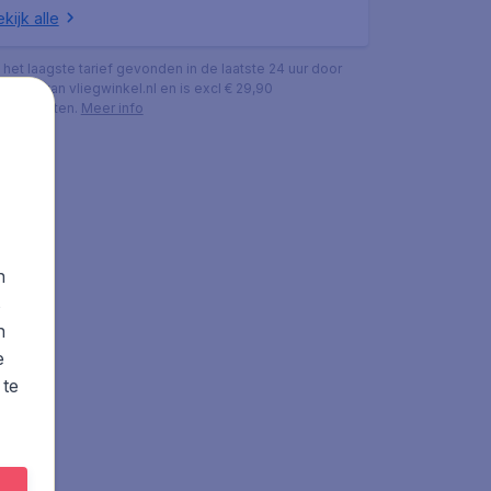
kijk alle
s het laagste tarief gevonden in de laatste 24 uur door
ekers van vliegwinkel.nl en is excl € 29,90
ingskosten.
Meer info
n
s
n
e
 te