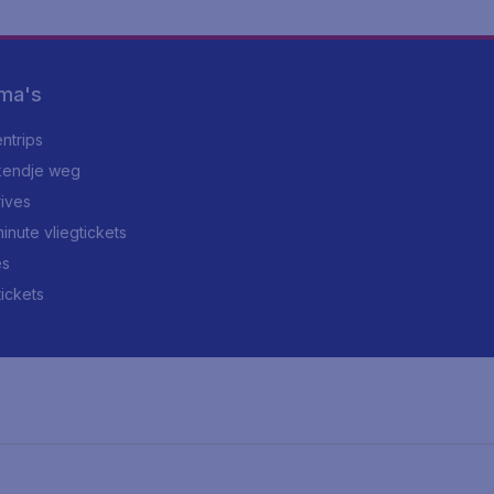
ma's
ntrips
endje weg
rives
minute vliegtickets
es
tickets