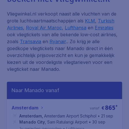
Vliegwinkel.nl verkoopt naast alle vluchten van de
grote luchtvaartmaatschappijen als
KLM
,
Turkish
Airlines
,
Royal Air Maroc
,
Lufthansa
en
Emirates
ook vliegtickets van alle bekende low-cost airlines,
zoals
Transavia
en
Ryanair
.. Zo krijg je alle
goedkope vliegtickets naar Manado direct in één
overzichtelijk prijsoverzicht en kun je gemakkelijk
kiezen uit de voordeligste vliegtarieven voor een
vliegticket naar Manado.
Naar Manado vanaf
865
*
Amsterdam
€
vanaf
Amsterdam
,
Amsterdam Airport Schiphol
• 21 sep
Manado City
,
Sam Ratulangi Airport
• 30 sep
1u geleden gevonden
•
Lufthansa