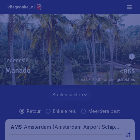
Indonesië
vanaf
Manado
865
*
€
*excl. € 29,90 boekingskosten.
Boek vluchten
Retour
Enkele reis
Meerdere best.
Amsterdam (Amsterdam Airport Schipho
AMS
l), Nederland