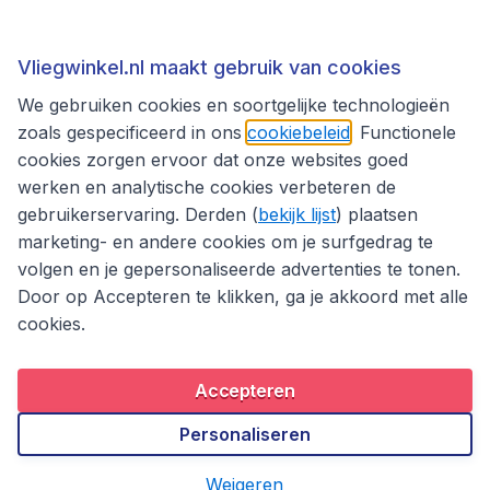
Thema's
Vliegwinkel.nl maakt gebruik van cookies
We gebruiken cookies en soortgelijke technologieën
zoals gespecificeerd in ons
cookiebeleid
. Functionele
cookies zorgen ervoor dat onze websites goed
werken en analytische cookies verbeteren de
gebruikerservaring. Derden (
bekijk lijst
) plaatsen
marketing- en andere cookies om je surfgedrag te
volgen en je gepersonaliseerde advertenties te tonen.
Door op Accepteren te klikken, ga je akkoord met alle
cookies.
Toegankelijkheidsverklaring
Algemene voorwaarden
Disclaimer
Privacybeleid
Cookies
Accepteren
Copyright © 2026
Personaliseren
Weigeren