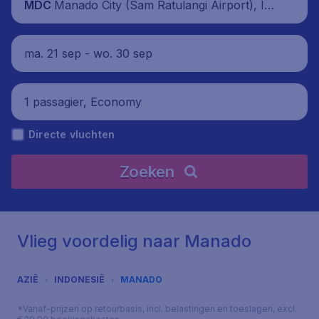
Manado City (Sam Ratulangi Airport), Ind
MDC
onesië
ma. 21 sep - wo. 30 sep
1 passagier, Economy
Directe vluchten
Zoeken
Vlieg voordelig naar Manado
AZIË
INDONESIË
MANADO
*Vanaf-prijzen op retourbasis, incl. belastingen en toeslagen, excl.