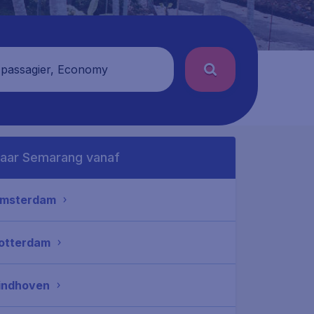
 passagier, Economy
aar Semarang vanaf
msterdam
otterdam
indhoven