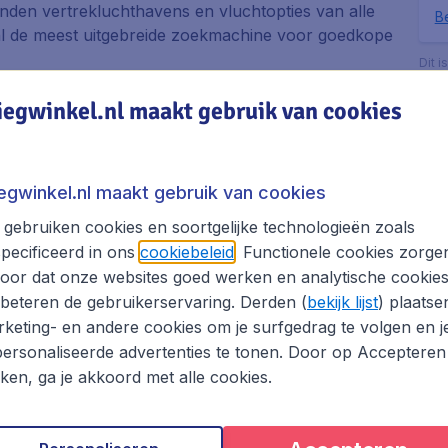
zenden vertrekluchthavens en vluchtopties van alle
Be
.nl de meest uitgebreide zoekmachine voor goedkope
Dit i
bezo
e luchtvaartmaatschappijen. Dit betekent dat je in
boek
iegwinkel.nl maakt gebruik van cookies
met vertrek op een reisdatum en tijd die jou het
zoeken en vergelijken van vliegtickets naar
lijk de perfecte vliegticket aanbieding vindt.
iegwinkel.nl maakt gebruik van cookies
hthavens en wie weet vind je een nog betere
.
gebruiken cookies en soortgelijke technologieën zoals
pecificeerd in ons
cookiebeleid
. Functionele cookies zorge
 van te zijn dat je de vlucht met de beste
oor dat onze websites goed werken en analytische cookie
et om jouw boeking online te voltooien? Geen
beteren de gebruikerservaring. Derden (
bekijk lijst
) plaatse
 staan voor je klaar om vragen over jouw boeking
keting- en andere cookies om je surfgedrag te volgen en j
ersonaliseerde advertenties te tonen. Door op Accepteren
 hotel en/of huurauto en bespaar op je Semarang
kken, ga je akkoord met alle cookies.
ang boeken met