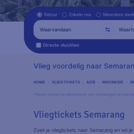
Vluchttype
Retour
Enkele reis
Meerdere sted
Waarvandaan
Waarhe
Directe vluchten
Vlieg voordelig naar Semara
HOME
VLIEGTICKETS
AZIË
INDONESIË
S
*Vanaf-prijzen op retourbasis, incl. belastingen en toes
Vliegtickets Semarang
Zoek je vliegtickets naar Semarang en wil je