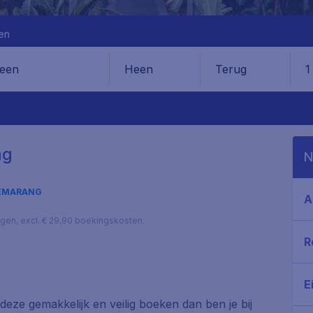
en
Heen
Terug
1
en
ng
N
EMARANG
A
lagen, excl. € 29,90 boekingskosten.
R
E
 deze gemakkelijk en veilig boeken dan ben je bij