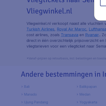
Vliegwinkel.nl
Vliegwinkel.nl verkoopt naast alle vluchten
Turkish Airlines
,
Royal Air Maroc
,
Lufthans
cost airlines, zoals
Transavia
en
Ryanair
.. Z
direct in één overzichtelijk prijsoverzicht en
vliegtarieven voor een vliegticket naar Sem
*Vanaf-prijzen op retourbasis, incl. belastingen en toes
Andere bestemmingen in I
Bali
Balikpapan
Manado
Medan
Ujung Pandang
Yogyakarta