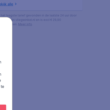
kijk alle
s het laagste tarief gevonden in de laatste 24 uur door
ekers van vliegwinkel.nl en is excl € 29,90
ingskosten.
Meer info
n
s
n
e
 te