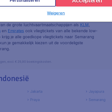
Accepteren
Personaliseren
Weigeren
 van de grote luchtvaartmaatschappijen als
KLM
,
a
en
Emirates
ook vliegtickets van alle bekende low-
o krijg je alle goedkope vliegtickets naar Semarang
 kun je gemakkelijk kiezen uit de voordeligste
arang.
lagen, excl. € 29,90 boekingskosten.
ndonesië
Jakarta
Jayapura
Praya
Semarang