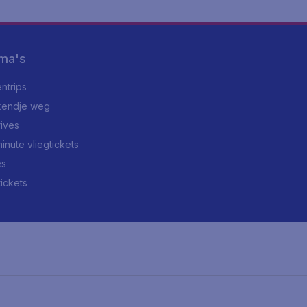
ma's
ntrips
endje weg
rives
minute vliegtickets
es
tickets