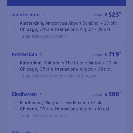
523
*
Amsterdam
€
vanaf
Amsterdam
,
Amsterdam Airport Schiphol
• 20 okt
Chicago
,
O'Hare International Airport
• 29 okt
1u geleden gevonden
•
719
*
Rotterdam
€
vanaf
Rotterdam
,
Rotterdam The Hague Airport
• 30 okt
Chicago
,
O'Hare International Airport
• 09 nov
1u geleden gevonden
•
British Airways
580
*
Eindhoven
€
vanaf
Eindhoven
,
Vliegbasis Eindhoven
• 01 okt
Chicago
,
O'Hare International Airport
• 10 okt
1u geleden gevonden
•
Bekijk alle