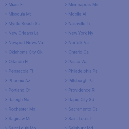
Miami Fl
Minneapolis Mn
Missoula Mt
Mobile Al
Myrtle Beach Sc
Nashville Tn
New Orleans La
New York Ny
Newport News Va
Norfolk Va
Oklahoma City Ok
Ontario Ca
Orlando Fl
Pasco Wa
Pensacola Fl
Philadelphia Pa
Phoenix Az
Pittsburgh Pa
Portland Or
Providence Ri
Raleigh Nc
Rapid City Sd
Rochester Mn
Sacramento Ca
Saginaw Mi
Saint Louis Il
Saint Louis Mo
Salisbury Md