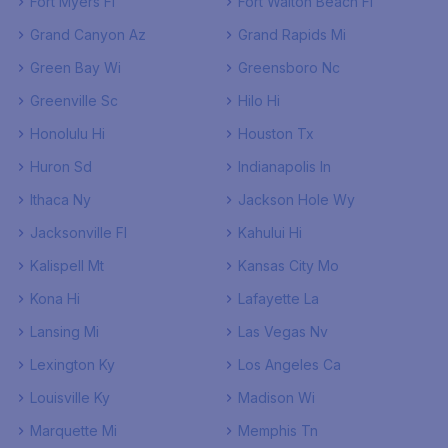
Fort Myers Fl
Fort Walton Beach Fl
Grand Canyon Az
Grand Rapids Mi
Green Bay Wi
Greensboro Nc
Greenville Sc
Hilo Hi
Honolulu Hi
Houston Tx
Huron Sd
Indianapolis In
Ithaca Ny
Jackson Hole Wy
Jacksonville Fl
Kahului Hi
Kalispell Mt
Kansas City Mo
Kona Hi
Lafayette La
Lansing Mi
Las Vegas Nv
Lexington Ky
Los Angeles Ca
Louisville Ky
Madison Wi
Marquette Mi
Memphis Tn