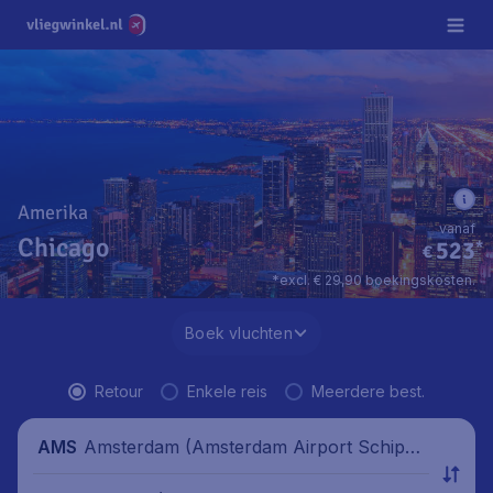
Amerika
vanaf
Chicago
523
*
€
*excl. € 29,90 boekingskosten.
Boek vluchten
Retour
Enkele reis
Meerdere best.
Amsterdam (Amsterdam Airport Schipho
AMS
l), Nederland