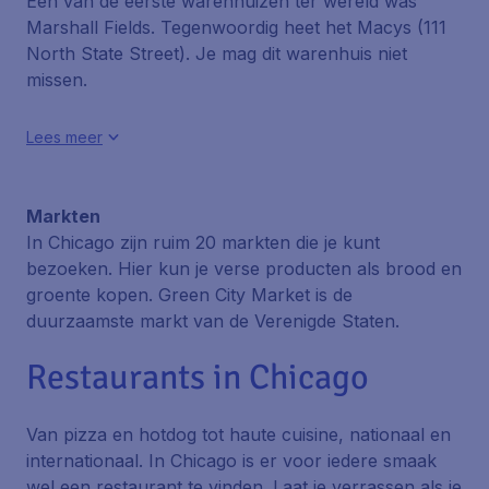
Eén van de eerste warenhuizen ter wereld was
Marshall Fields. Tegenwoordig heet het Macys (111
North State Street). Je mag dit warenhuis niet
missen.
Lees meer
Markten
In Chicago zijn ruim 20 markten die je kunt
bezoeken. Hier kun je verse producten als brood en
groente kopen.
Green City Market
is de
duurzaamste markt van de Verenigde Staten.
Restaurants in Chicago
Van pizza en hotdog tot haute cuisine, nationaal en
internationaal. In Chicago is er voor iedere smaak
wel een restaurant te vinden. Laat je verrassen als je