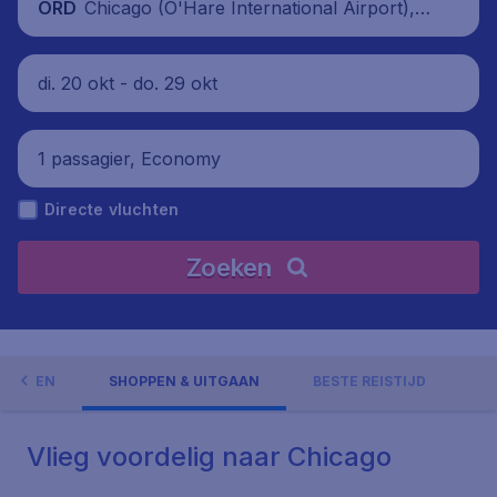
Chicago (O'Hare International Airport), V
ORD
erenigde Staten
di. 20 okt - do. 29 okt
1 passagier, Economy
Directe vluchten
Zoeken
GHEDEN
SHOPPEN & UITGAAN
BESTE REISTIJD
Vlieg voordelig naar Chicago