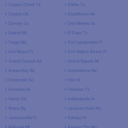
Corpus Christi Tx
Dallas Tx
Dayton Oh
Deadhorse Ak
Denver Co
Des Moines Ia
Detroit Mi
El Paso Tx
Fargo Nd
Fort Lauderdale Fl
Fort Myers Fl
Fort Walton Beach Fl
Grand Canyon Az
Grand Rapids Mi
Green Bay Wi
Greensboro Nc
Greenville Sc
Hilo Hi
Honolulu Hi
Houston Tx
Huron Sd
Indianapolis In
Ithaca Ny
Jackson Hole Wy
Jacksonville Fl
Kahului Hi
Kalispell Mt
Kansas City Mo