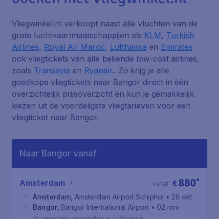
Vliegwinkel.nl verkoopt naast alle vluchten van de
grote luchtvaartmaatschappijen als
KLM
,
Turkish
Airlines
,
Royal Air Maroc
,
Lufthansa
en
Emirates
ook vliegtickets van alle bekende low-cost airlines,
zoals
Transavia
en
Ryanair
.. Zo krijg je alle
goedkope vliegtickets naar Bangor direct in één
overzichtelijk prijsoverzicht en kun je gemakkelijk
kiezen uit de voordeligste vliegtarieven voor een
vliegticket naar Bangor.
Naar Bangor vanaf
880
*
Amsterdam
€
vanaf
Amsterdam
,
Amsterdam Airport Schiphol
• 26 okt
Bangor
,
Bangor International Airport
• 02 nov
1u geleden gevonden
•
Lufthansa