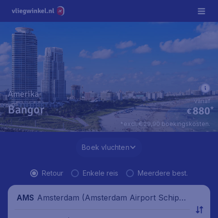
Amerika
vanaf
Bangor
880
*
€
*excl. € 29,90 boekingskosten.
Boek vluchten
Retour
Enkele reis
Meerdere best.
Amsterdam (Amsterdam Airport Schipho
AMS
l), Nederland