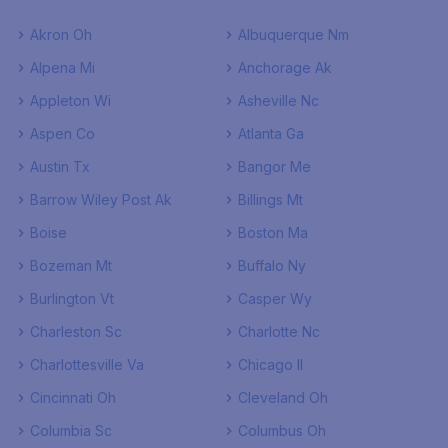
Akron Oh
Albuquerque Nm
Alpena Mi
Anchorage Ak
Appleton Wi
Asheville Nc
Aspen Co
Atlanta Ga
Austin Tx
Bangor Me
Barrow Wiley Post Ak
Billings Mt
Boise
Boston Ma
Bozeman Mt
Buffalo Ny
Burlington Vt
Casper Wy
Charleston Sc
Charlotte Nc
Charlottesville Va
Chicago Il
Cincinnati Oh
Cleveland Oh
Columbia Sc
Columbus Oh