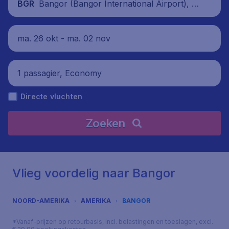
Bangor (Bangor International Airport), V
BGR
erenigde Staten
ma. 26 okt - ma. 02 nov
1 passagier, Economy
Directe vluchten
Zoeken
Vlieg voordelig naar Bangor
NOORD-AMERIKA
AMERIKA
BANGOR
*Vanaf-prijzen op retourbasis, incl. belastingen en toeslagen, excl.