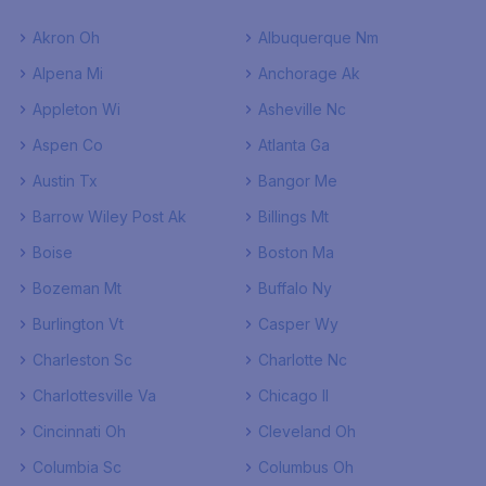
Akron Oh
Albuquerque Nm
Alpena Mi
Anchorage Ak
Appleton Wi
Asheville Nc
Aspen Co
Atlanta Ga
Austin Tx
Bangor Me
Barrow Wiley Post Ak
Billings Mt
Boise
Boston Ma
Bozeman Mt
Buffalo Ny
Burlington Vt
Casper Wy
Charleston Sc
Charlotte Nc
Charlottesville Va
Chicago Il
Cincinnati Oh
Cleveland Oh
Columbia Sc
Columbus Oh