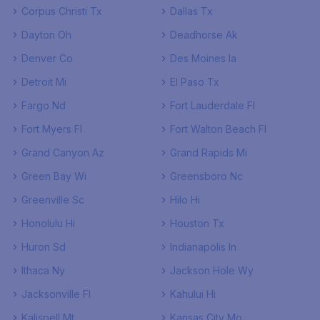
Corpus Christi Tx
Dallas Tx
Dayton Oh
Deadhorse Ak
Denver Co
Des Moines Ia
Detroit Mi
El Paso Tx
Fargo Nd
Fort Lauderdale Fl
Fort Myers Fl
Fort Walton Beach Fl
Grand Canyon Az
Grand Rapids Mi
Green Bay Wi
Greensboro Nc
Greenville Sc
Hilo Hi
Honolulu Hi
Houston Tx
Huron Sd
Indianapolis In
Ithaca Ny
Jackson Hole Wy
Jacksonville Fl
Kahului Hi
Kalispell Mt
Kansas City Mo