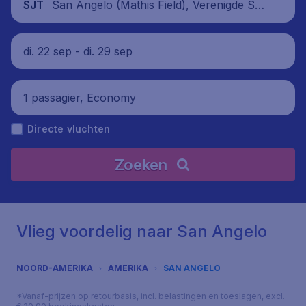
San Angelo (Mathis Field), Verenigde Sta
SJT
ten
di. 22 sep - di. 29 sep
1 passagier, Economy
Directe vluchten
Zoeken
Vlieg voordelig naar San Angelo
NOORD-AMERIKA
AMERIKA
SAN ANGELO
*Vanaf-prijzen op retourbasis, incl. belastingen en toeslagen, excl.