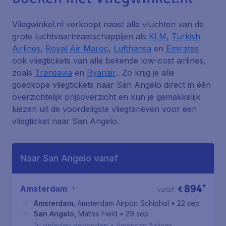
Vliegwinkel.nl verkoopt naast alle vluchten van de
grote luchtvaartmaatschappijen als
KLM
,
Turkish
Airlines
,
Royal Air Maroc
,
Lufthansa
en
Emirates
ook vliegtickets van alle bekende low-cost airlines,
zoals
Transavia
en
Ryanair
.. Zo krijg je alle
goedkope vliegtickets naar San Angelo direct in één
overzichtelijk prijsoverzicht en kun je gemakkelijk
kiezen uit de voordeligste vliegtarieven voor een
vliegticket naar San Angelo.
Naar San Angelo vanaf
894
*
Amsterdam
€
vanaf
Amsterdam
,
Amsterdam Airport Schiphol
• 22 sep
San Angelo
,
Mathis Field
• 29 sep
1u geleden gevonden
•
American Airlines