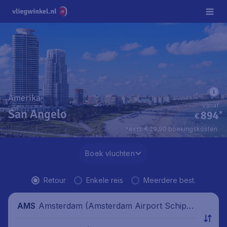
Amerika
vanaf
San Angelo
894
*
€
*excl. € 29,90 boekingskosten.
Boek vluchten
Retour
Enkele reis
Meerdere best.
Amsterdam (Amsterdam Airport Schipho
AMS
l), Nederland