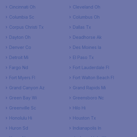
Cincinnati Oh
Cleveland Oh
Columbia Sc
Columbus Oh
Corpus Christi Tx
Dallas Tx
Dayton Oh
Deadhorse Ak
Denver Co
Des Moines Ia
Detroit Mi
El Paso Tx
Fargo Nd
Fort Lauderdale Fl
Fort Myers Fl
Fort Walton Beach Fl
Grand Canyon Az
Grand Rapids Mi
Green Bay Wi
Greensboro Nc
Greenville Sc
Hilo Hi
Honolulu Hi
Houston Tx
Huron Sd
Indianapolis In