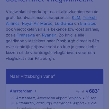
Vliegwinkel.nl verkoopt naast alle vluchten van de
grote luchtvaartmaatschappijen als
KLM
,
Turkish
Airlines
,
Royal Air Maroc
,
Lufthansa
en
Emirates
ook vliegtickets van alle bekende low-cost airlines,
zoals
Transavia
en
Ryanair
.. Zo krijg je alle
goedkope vliegtickets naar Pittsburgh direct in één
overzichtelijk prijsoverzicht en kun je gemakkelijk
kiezen uit de voordeligste vliegtarieven voor een
vliegticket naar Pittsburgh.
Naar Pittsburgh vanaf
683
*
Amsterdam
€
vanaf
Amsterdam
,
Amsterdam Airport Schiphol
• 30 sep
Pittsburgh
,
Pittsburgh International Airport
• 11 okt
1u geleden gevonden
•