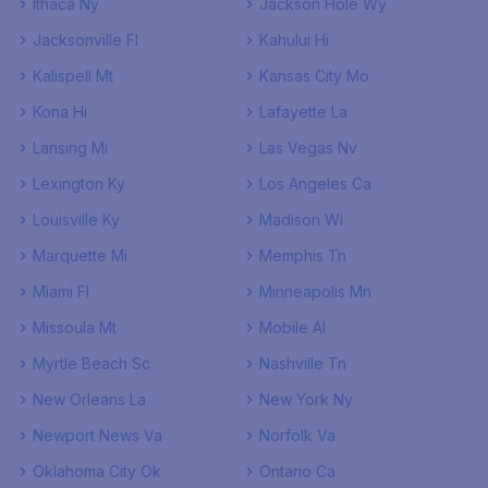
Ithaca Ny
Jackson Hole Wy
Jacksonville Fl
Kahului Hi
Kalispell Mt
Kansas City Mo
Kona Hi
Lafayette La
Lansing Mi
Las Vegas Nv
Lexington Ky
Los Angeles Ca
Louisville Ky
Madison Wi
Marquette Mi
Memphis Tn
Miami Fl
Minneapolis Mn
Missoula Mt
Mobile Al
Myrtle Beach Sc
Nashville Tn
New Orleans La
New York Ny
Newport News Va
Norfolk Va
Oklahoma City Ok
Ontario Ca