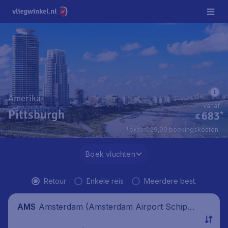
Amerika
vanaf
Pittsburgh
683
*
€
*excl. € 29,90 boekingskosten.
Boek vluchten
Retour
Enkele reis
Meerdere best.
Amsterdam (Amsterdam Airport Schipho
AMS
l), Nederland