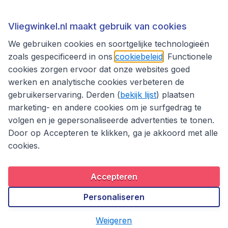
Thema's
Vliegwinkel.nl maakt gebruik van cookies
We gebruiken cookies en soortgelijke technologieën
zoals gespecificeerd in ons
cookiebeleid
. Functionele
cookies zorgen ervoor dat onze websites goed
werken en analytische cookies verbeteren de
gebruikerservaring. Derden (
bekijk lijst
) plaatsen
marketing- en andere cookies om je surfgedrag te
volgen en je gepersonaliseerde advertenties te tonen.
Door op Accepteren te klikken, ga je akkoord met alle
cookies.
Toegankelijkheidsverklaring
Algemene voorwaarden
Disclaimer
Privacybeleid
Cookies
Accepteren
Copyright © 2026
Personaliseren
Weigeren