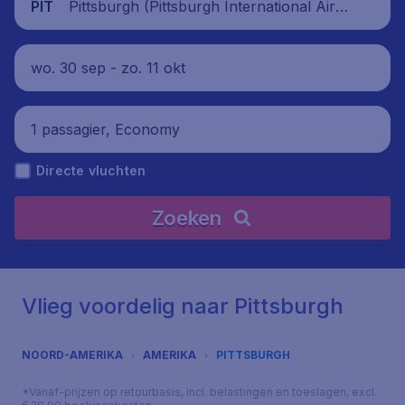
Pittsburgh (Pittsburgh International Airp
PIT
ort), Verenigde Staten
wo. 30 sep - zo. 11 okt
1 passagier, Economy
Directe vluchten
Zoeken
Vlieg voordelig naar Pittsburgh
NOORD-AMERIKA
AMERIKA
PITTSBURGH
*Vanaf-prijzen op retourbasis, incl. belastingen en toeslagen, excl.