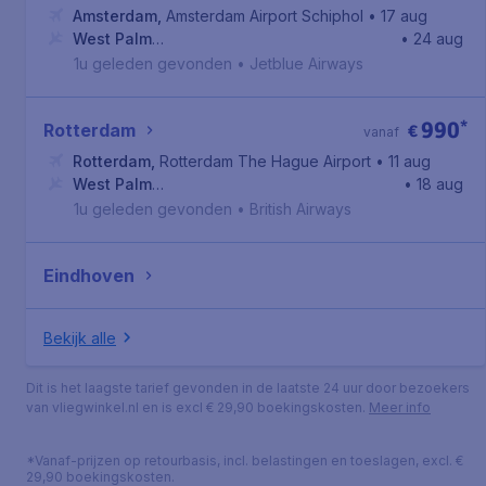
Amsterdam
,
Amsterdam Airport Schiphol
• 17 aug
West Palm
• 24 aug
Beach
,
Internationale luchthaven Palm Beach
1u geleden gevonden
•
Jetblue Airways
990
*
Rotterdam
€
vanaf
Rotterdam
,
Rotterdam The Hague Airport
• 11 aug
West Palm
• 18 aug
Beach
,
Internationale luchthaven Palm Beach
1u geleden gevonden
•
British Airways
Eindhoven
Bekijk alle
Dit is het laagste tarief gevonden in de laatste 24 uur door bezoekers
van vliegwinkel.nl en is excl € 29,90 boekingskosten.
Meer info
*Vanaf-prijzen op retourbasis, incl. belastingen en toeslagen, excl. €
29,90 boekingskosten.