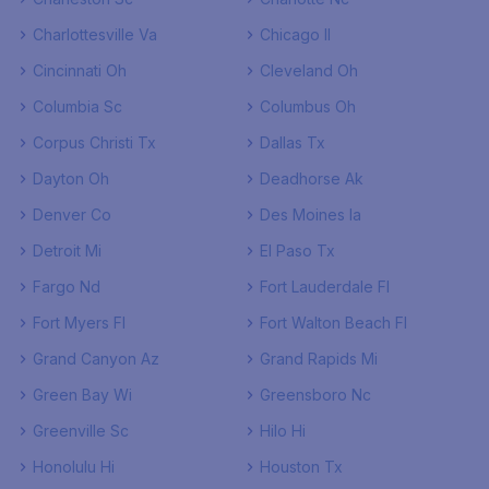
Charlottesville Va
Chicago Il
Cincinnati Oh
Cleveland Oh
Columbia Sc
Columbus Oh
Corpus Christi Tx
Dallas Tx
Dayton Oh
Deadhorse Ak
Denver Co
Des Moines Ia
Detroit Mi
El Paso Tx
Fargo Nd
Fort Lauderdale Fl
Fort Myers Fl
Fort Walton Beach Fl
Grand Canyon Az
Grand Rapids Mi
Green Bay Wi
Greensboro Nc
Greenville Sc
Hilo Hi
Honolulu Hi
Houston Tx