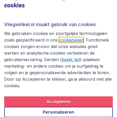
cookies
Vliegwinkel.nl
Thema's
Vliegwinkel.nl maakt gebruik van cookies
We gebruiken cookies en soortgelijke technologieën
zoals gespecificeerd in ons
cookiebeleid
. Functionele
cookies zorgen ervoor dat onze websites goed
werken en analytische cookies verbeteren de
gebruikerservaring. Derden (
bekijk lijst
) plaatsen
marketing- en andere cookies om je surfgedrag te
volgen en je gepersonaliseerde advertenties te tonen.
Door op Accepteren te klikken, ga je akkoord met alle
cookies.
Toegankelijkheidsverklaring
Algemene voorwaarden
Disclaimer
Privacybeleid
Cookies
Accepteren
Copyright © 2026
Personaliseren