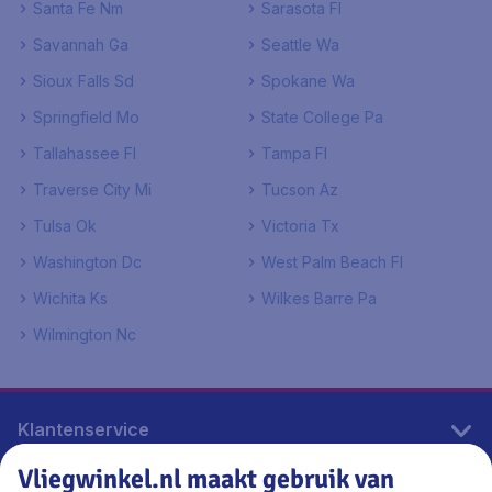
Santa Fe Nm
Sarasota Fl
Savannah Ga
Seattle Wa
Sioux Falls Sd
Spokane Wa
Springfield Mo
State College Pa
Tallahassee Fl
Tampa Fl
Traverse City Mi
Tucson Az
Tulsa Ok
Victoria Tx
Washington Dc
West Palm Beach Fl
Wichita Ks
Wilkes Barre Pa
Wilmington Nc
Klantenservice
Vliegwinkel.nl maakt gebruik van