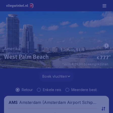
Amerika
vanaf
West Palm Beach
777
*
€
*excl. € 29,90 boekingskosten.
Boek vluchten
Retour
Enkele reis
Meerdere best.
Amsterdam (Amsterdam Airport Schipho
AMS
l), Nederland