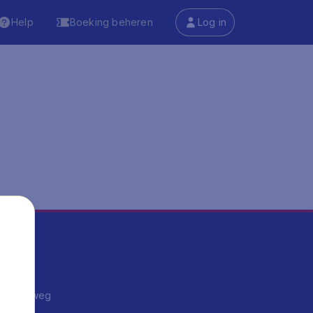
Help
Boeking beheren
Log in
ma's
ntrips
endje weg