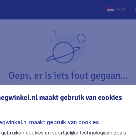
EUR
Oeps, er is iets fout gegaan...
iegwinkel.nl maakt gebruik van cookies
Vliegwinkel.nl
The
Over Vliegwinkel.nl
Stede
iegwinkel.nl maakt gebruik van cookies
Juridische informatie
Week
gebruiken cookies en soortgelijke technologieën zoals