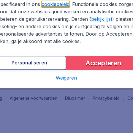
Vacatures
Fly-d
pecificeerd in ons
cookiebeleid
. Functionele cookies zorge
Reisgids
Last 
oor dat onze websites goed werken en analytische cookie
Rout
beteren de gebruikerservaring. Derden (
bekijk lijst
) plaatse
Vlieg
keting- en andere cookies om je surfgedrag te volgen en j
ersonaliseerde advertenties te tonen. Door op Accepteren
kken, ga je akkoord met alle cookies.
Accepteren
Personaliseren
Weigeren
ng
Algemene voorwaarden
Disclaimer
Privacybeleid
Co