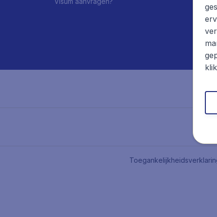
Visum aanvragen?
ges
erv
ver
mar
gep
kli
Toegankelijkheidsverklari