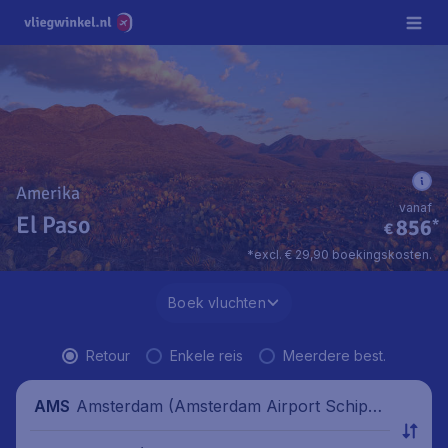
Amerika
vanaf
El Paso
856
*
€
*excl. € 29,90 boekingskosten.
Boek vluchten
Retour
Enkele reis
Meerdere best.
Amsterdam (Amsterdam Airport Schipho
AMS
l), Nederland