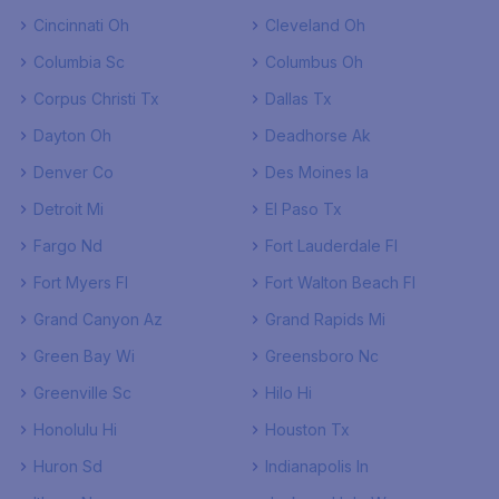
Cincinnati Oh
Cleveland Oh
Columbia Sc
Columbus Oh
Corpus Christi Tx
Dallas Tx
Dayton Oh
Deadhorse Ak
Denver Co
Des Moines Ia
Detroit Mi
El Paso Tx
Fargo Nd
Fort Lauderdale Fl
Fort Myers Fl
Fort Walton Beach Fl
Grand Canyon Az
Grand Rapids Mi
Green Bay Wi
Greensboro Nc
Greenville Sc
Hilo Hi
Honolulu Hi
Houston Tx
Huron Sd
Indianapolis In