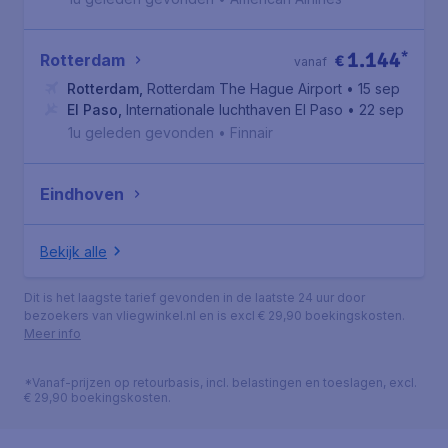
1.144
*
Rotterdam
€
vanaf
Rotterdam
,
Rotterdam The Hague Airport
• 15 sep
El Paso
,
Internationale luchthaven El Paso
• 22 sep
1u geleden gevonden
•
Finnair
Eindhoven
Bekijk alle
Dit is het laagste tarief gevonden in de laatste 24 uur door
bezoekers van vliegwinkel.nl en is excl € 29,90 boekingskosten.
Meer info
*Vanaf-prijzen op retourbasis, incl. belastingen en toeslagen, excl.
€ 29,90 boekingskosten.