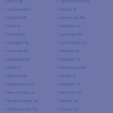
Ithaca Ny
Jackson Hole Wy
Jacksonville Fl
Kahului Hi
Kalispell Mt
Kansas City Mo
Kona Hi
Lafayette La
Lansing Mi
Las Vegas Nv
Lexington Ky
Los Angeles Ca
Louisville Ky
Madison Wi
Marquette Mi
Memphis Tn
Miami Fl
Minneapolis Mn
Missoula Mt
Mobile Al
Myrtle Beach Sc
Nashville Tn
New Orleans La
New York Ny
Newport News Va
Norfolk Va
Oklahoma City Ok
Ontario Ca