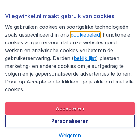
Thema's
Vliegwinkel.nl maakt gebruik van cookies
We gebruiken cookies en soortgelijke technologieën
zoals gespecificeerd in ons
cookiebeleid
. Functionele
cookies zorgen ervoor dat onze websites goed
werken en analytische cookies verbeteren de
gebruikerservaring. Derden (
bekijk lijst
) plaatsen
marketing- en andere cookies om je surfgedrag te
volgen en je gepersonaliseerde advertenties te tonen.
Door op Accepteren te klikken, ga je akkoord met alle
cookies.
Toegankelijkheidsverklaring
Algemene voorwaarden
Disclaimer
Privacybeleid
Cookies
Accepteren
Copyright © 2026
Personaliseren
Weigeren