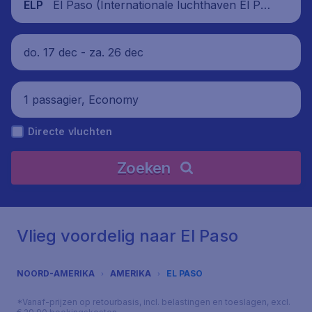
El Paso (Internationale luchthaven El Pa
ELP
so), Verenigde Staten
do. 17 dec - za. 26 dec
1 passagier, Economy
Directe vluchten
Zoeken
Vlieg voordelig naar El Paso
NOORD-AMERIKA
AMERIKA
EL PASO
*Vanaf-prijzen op retourbasis, incl. belastingen en toeslagen, excl.