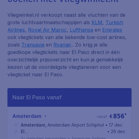
Vliegwinkel.nl verkoopt naast alle vluchten van de
grote luchtvaartmaatschappijen als
KLM
,
Turkish
Airlines
,
Royal Air Maroc
,
Lufthansa
en
Emirates
ook vliegtickets van alle bekende low-cost airlines,
zoals
Transavia
en
Ryanair
.. Zo krijg je alle
goedkope vliegtickets naar El Paso direct in één
overzichtelijk prijsoverzicht en kun je gemakkelijk
kiezen uit de voordeligste vliegtarieven voor een
vliegticket naar El Paso.
Naar El Paso vanaf
856
*
Amsterdam
€
vanaf
Amsterdam
,
Amsterdam Airport Schiphol
• 17 dec
El
• 26 dec
Paso
,
Internationale luchthaven El Paso
1u geleden gevonden
•
American Airlines