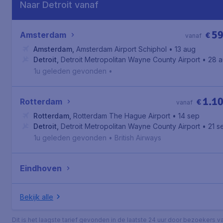
Naar Detroit vanaf
5
Amsterdam
€
vanaf
Amsterdam
,
Amsterdam Airport Schiphol
• 13 aug
Detroit
,
Detroit Metropolitan Wayne County Airport
• 28 
1u geleden gevonden
•
1.1
Rotterdam
€
vanaf
Rotterdam
,
Rotterdam The Hague Airport
• 14 sep
Detroit
,
Detroit Metropolitan Wayne County Airport
• 21 s
1u geleden gevonden
•
British Airways
Eindhoven
Bekijk alle
Dit is het laagste tarief gevonden in de laatste 24 uur door bezoekers v