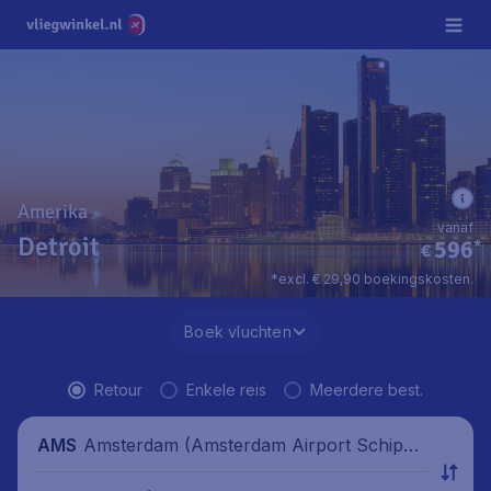
Amerika
vanaf
Detroit
596
*
€
*excl. € 29,90 boekingskosten.
Boek vluchten
Retour
Enkele reis
Meerdere best.
Amsterdam (Amsterdam Airport Schipho
AMS
l), Nederland