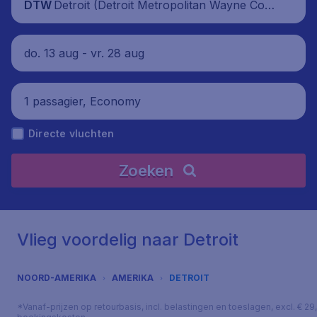
Detroit (Detroit Metropolitan Wayne Cou
DTW
nty Airport), Verenigde Staten
do. 13 aug - vr. 28 aug
1 passagier, Economy
Directe vluchten
Zoeken
Vlieg voordelig naar Detroit
NOORD-AMERIKA
AMERIKA
DETROIT
*Vanaf-prijzen op retourbasis, incl. belastingen en toeslagen, excl. € 29