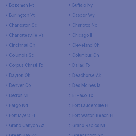
Bozeman Mt
Buffalo Ny
Burlington Vt
Casper Wy
Charleston Sc
Charlotte Nc
Charlottesville Va
Chicago Il
Cincinnati Oh
Cleveland Oh
Columbia Sc
Columbus Oh
Corpus Christi Tx
Dallas Tx
Dayton Oh
Deadhorse Ak
Denver Co
Des Moines Ia
Detroit Mi
El Paso Tx
Fargo Nd
Fort Lauderdale Fl
Fort Myers Fl
Fort Walton Beach Fl
Grand Canyon Az
Grand Rapids Mi
Green Bay Wi
Greensboro Nc