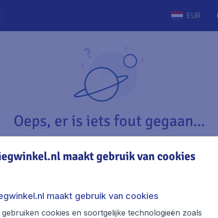
EUR
Oeps, er is iets fout gegaan...
iegwinkel.nl maakt gebruik van cookies
Vliegwinkel.nl
The
Over Vliegwinkel.nl
Stede
iegwinkel.nl maakt gebruik van cookies
Juridische informatie
Week
gebruiken cookies en soortgelijke technologieën zoals