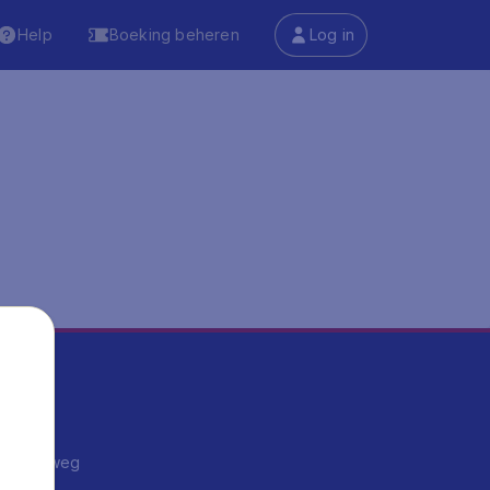
Help
Boeking beheren
Log in
ma's
ntrips
endje weg