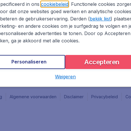
Vacatures
Fly-d
pecificeerd in ons
cookiebeleid
. Functionele cookies zorge
Reisgids
Last 
oor dat onze websites goed werken en analytische cookie
Rout
beteren de gebruikerservaring. Derden (
bekijk lijst
) plaatse
Vlieg
keting- en andere cookies om je surfgedrag te volgen en j
ersonaliseerde advertenties te tonen. Door op Accepteren
kken, ga je akkoord met alle cookies.
Accepteren
Personaliseren
Weigeren
ng
Algemene voorwaarden
Disclaimer
Privacybeleid
Co