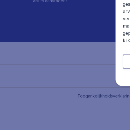
Visum aanvragen?
ges
erv
ver
mar
gep
kli
Toegankelijkheidsverklari