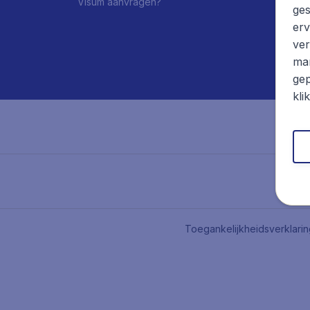
Visum aanvragen?
ges
erv
ver
mar
gep
kli
Toegankelijkheidsverklari