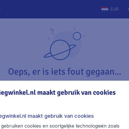
EUR
Oeps, er is iets fout gegaan...
iegwinkel.nl maakt gebruik van cookies
Vliegwinkel.nl
The
Over Vliegwinkel.nl
Stede
iegwinkel.nl maakt gebruik van cookies
Juridische informatie
Week
gebruiken cookies en soortgelijke technologieën zoals