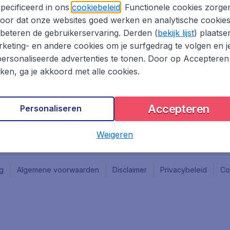
Vacatures
Fly-d
pecificeerd in ons
cookiebeleid
. Functionele cookies zorge
Reisgids
Last 
oor dat onze websites goed werken en analytische cookie
Rout
beteren de gebruikerservaring. Derden (
bekijk lijst
) plaatse
Vlieg
keting- en andere cookies om je surfgedrag te volgen en j
ersonaliseerde advertenties te tonen. Door op Accepteren
kken, ga je akkoord met alle cookies.
Accepteren
Personaliseren
Weigeren
ng
Algemene voorwaarden
Disclaimer
Privacybeleid
Co