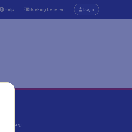
Help
Boeking beheren
Log in
ma's
ntrips
endje weg