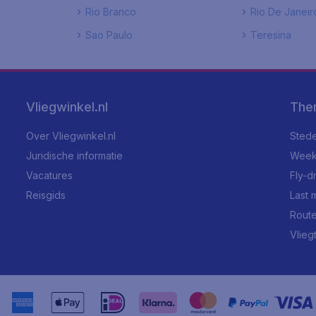
Rio Branco
Rio De Janeir
Sao Paulo
Teresina
Vliegwinkel.nl
The
Over Vliegwinkel.nl
Stede
Juridische informatie
Week
Vacatures
Fly-d
Reisgids
Last 
Rout
Vlieg