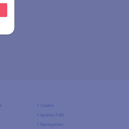
e
Cuiaba
Iguassu Falls
Navegantes