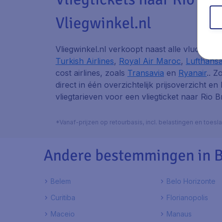
Vliegwinkel.nl
Vliegwinkel.nl verkoopt naast alle vluchten
Turkish Airlines
,
Royal Air Maroc
,
Lufthans
cost airlines, zoals
Transavia
en
Ryanair
.. Z
direct in één overzichtelijk prijsoverzicht en
vliegtarieven voor een vliegticket naar Rio 
*Vanaf-prijzen op retourbasis, incl. belastingen en toes
Andere bestemmingen in B
Belem
Belo Horizonte
Curitiba
Florianopolis
Maceio
Manaus