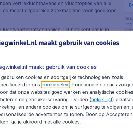
zenden vertrekluchthavens en vluchtopties van alle
Be
.nl de meest uitgebreide zoekmachine voor goedkope
Dit i
bezo
e luchtvaartmaatschappijen. Dit betekent dat je in
boek
met vertrek op een reisdatum en tijd die jou het
iegwinkel.nl maakt gebruik van cookies
zoeken en vergelijken van vliegtickets naar Rio
jk de perfecte vliegticket aanbieding vindt.
hthavens en wie weet vind je een nog betere
iegwinkel.nl maakt gebruik van cookies
 van te zijn dat je de vlucht met de beste
gebruiken cookies en soortgelijke technologieën zoals
t om je boeking online te voltooien? Geen probleem.
pecificeerd in ons
cookiebeleid
. Functionele cookies zorge
r je klaar om vragen over jouw boeking naar Rio
oor dat onze websites goed werken en analytische cookie
beteren de gebruikerservaring. Derden (
bekijk lijst
) plaatse
keting- en andere cookies om je surfgedrag te volgen en j
n hotel en/of huurauto en bespaar op Rio Branco
ersonaliseerde advertenties te tonen. Door op Accepteren
kken, ga je akkoord met alle cookies.
ranco boeken met