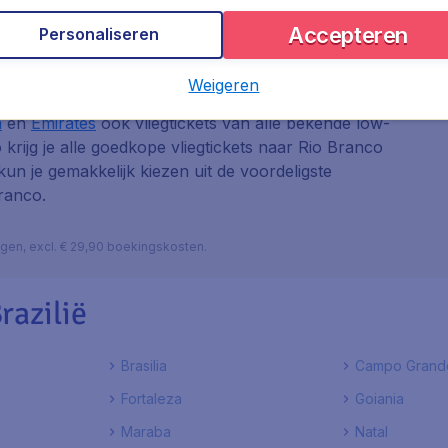
Accepteren
Personaliseren
Weigeren
 van de grote luchtvaartmaatschappijen als
KLM
,
a
en
Emirates
ook vliegtickets van alle bekende low-
o krijg je alle goedkope vliegtickets naar Rio Branco
 kun je gemakkelijk kiezen uit de voordeligste
Branco.
lagen, excl. € 29,90 boekingskosten.
razilië
Brasilia
Campo Grand
Fortaleza
Goiania
Maraba
Natal