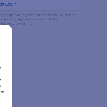
kijk alle
s het laagste tarief gevonden in de laatste 24 uur door
ekers van vliegwinkel.nl en is excl € 29,90
ingskosten.
Meer info
n
s
n
e
 te