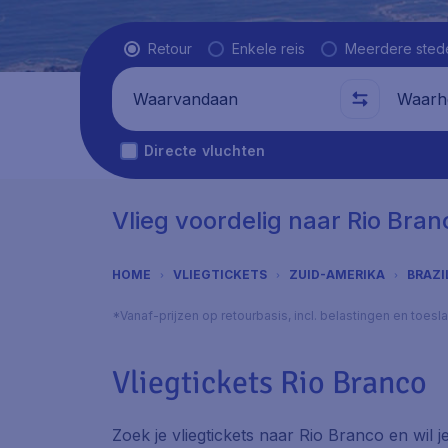
Vluchttype
Retour
Enkele reis
Meerdere sted
Waarvandaan
Waarhe
Directe vluchten
Vlieg voordelig naar Rio Bran
HOME
VLIEGTICKETS
ZUID-AMERIKA
BRAZI
*Vanaf-prijzen op retourbasis, incl. belastingen en toes
Vliegtickets Rio Branco
Zoek je vliegtickets naar Rio Branco en wil j