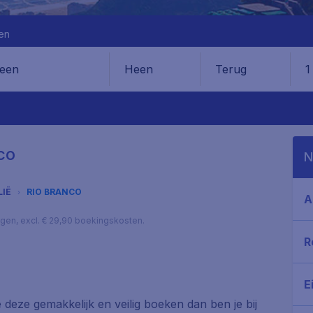
en
Heen
Terug
1
en
co
N
LIË
RIO BRANCO
A
lagen, excl. € 29,90 boekingskosten.
R
E
e deze gemakkelijk en veilig boeken dan ben je bij