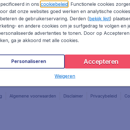
Vacatures
Fly-d
pecificeerd in ons
cookiebeleid
. Functionele cookies zorge
Reisgids
Last 
oor dat onze websites goed werken en analytische cookie
Rout
beteren de gebruikerservaring. Derden (
bekijk lijst
) plaatse
Vlieg
keting- en andere cookies om je surfgedrag te volgen en j
ersonaliseerde advertenties te tonen. Door op Accepteren
kken, ga je akkoord met alle cookies.
Accepteren
Personaliseren
Weigeren
ng
Algemene voorwaarden
Disclaimer
Privacybeleid
Co