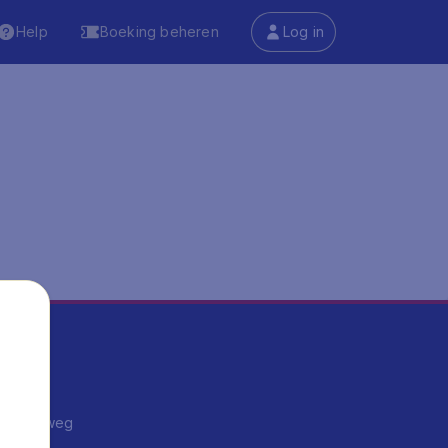
Help
Boeking beheren
Log in
ma's
ntrips
endje weg