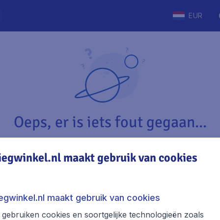
EUR
Oeps, er is iets fout gegaan...
iegwinkel.nl maakt gebruik van cookies
Vliegwinkel.nl
The
Over Vliegwinkel.nl
Stede
iegwinkel.nl maakt gebruik van cookies
Juridische informatie
Week
gebruiken cookies en soortgelijke technologieën zoals