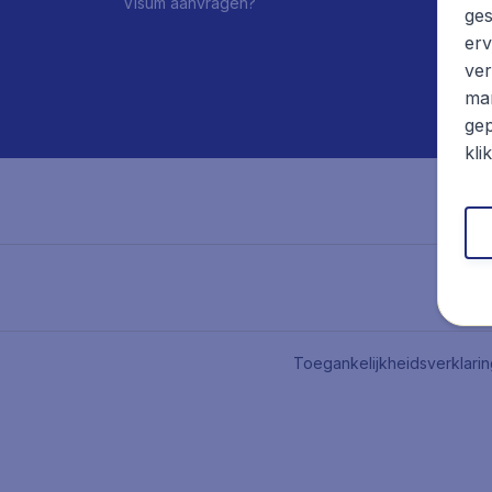
Visum aanvragen?
ges
erv
ver
mar
gep
kli
Toegankelijkheidsverklari