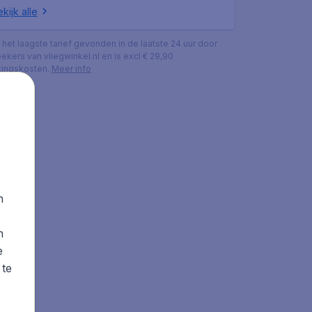
kijk alle
s het laagste tarief gevonden in de laatste 24 uur door
ekers van vliegwinkel.nl en is excl € 29,90
ingskosten.
Meer info
n
s
n
e
 te