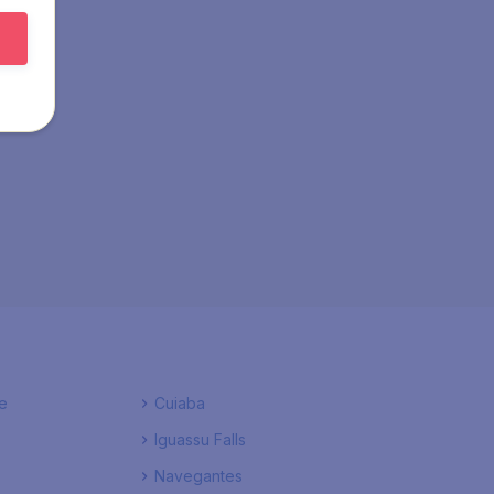
e
Cuiaba
Iguassu Falls
Navegantes