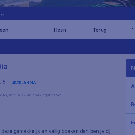
en
Heen
Terug
1
en
dia
N
LIË
UBERLANDIA
A
lagen, excl. € 29,90 boekingskosten.
R
E
e deze gemakkelijk en veilig boeken dan ben je bij