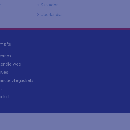
o
Salvador
Uberlandia
ma's
ntrips
endje weg
rives
minute vliegtickets
es
tickets