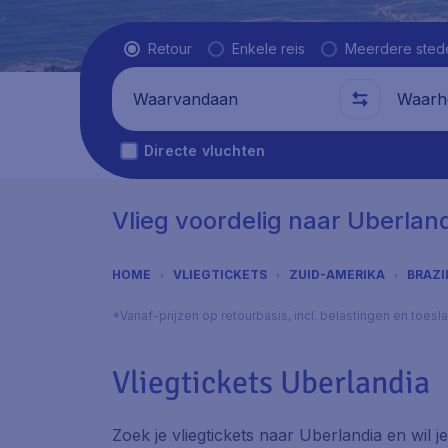
Vluchttype
Retour
Enkele reis
Meerdere sted
Waarvandaan
Waarhe
Directe vluchten
Vlieg voordelig naar Uberlan
HOME
VLIEGTICKETS
ZUID-AMERIKA
BRAZI
*Vanaf-prijzen op retourbasis, incl. belastingen en toes
Vliegtickets Uberlandia
Zoek je vliegtickets naar Uberlandia en wil j