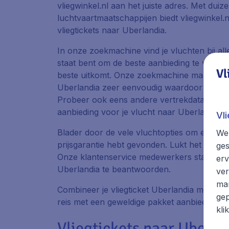
vliegwinkel.nl aan het juiste adres. Met dui
luchtvaartmaatschappijen biedt vliegwinkel
vliegtickets naar Uberlandia.
In onze zoekmachine vind je vluchten bij all
staat bent om de beste aanbieding te vinden 
Vl
beste uitkomt. Onze zoekmachine maakt het 
Uberlandia zeer eenvoudig waardoor je gemak
Probeer ook eens andere vertrekdata en luc
aanbieding voor je vlucht naar Uberlandia.
Vl
Blader door de vele vluchtopties om er zeker
We 
prijsgarantie hebt gevonden. Lukt het je nie
ges
Onze klantenservice medewerkers staan voo
erv
Uberlandia te beantwoorden.
ver
mar
Combineer je vliegticket Uberlandia met ee
gep
reis met een geweldige pakket aanbieding.
kli
Vliegtickets naar Uberl