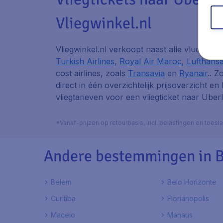
Vliegwinkel.nl
Vliegwinkel.nl verkoopt naast alle vluchten
Turkish Airlines
,
Royal Air Maroc
,
Lufthans
cost airlines, zoals
Transavia
en
Ryanair
.. Z
direct in één overzichtelijk prijsoverzicht en
vliegtarieven voor een vliegticket naar Uberl
*Vanaf-prijzen op retourbasis, incl. belastingen en toes
Andere bestemmingen in B
Belem
Belo Horizonte
Curitiba
Florianopolis
Maceio
Manaus