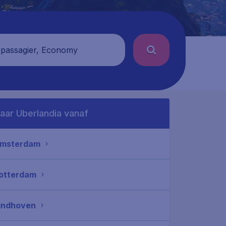
 passagier, Economy
aar Uberlandia vanaf
msterdam
otterdam
indhoven