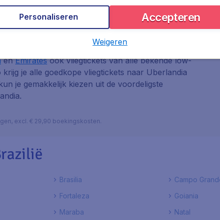
Accepteren
Personaliseren
Weigeren
 van de grote luchtvaartmaatschappijen als
KLM
,
a
en
Emirates
ook vliegtickets van alle bekende low-
o krijg je alle goedkope vliegtickets naar Uberlandia
 kun je gemakkelijk kiezen uit de voordeligste
andia.
lagen, excl. € 29,90 boekingskosten.
razilië
Brasilia
Campo Grand
Fortaleza
Goiania
Maraba
Natal