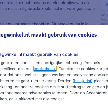
zenden vertrekluchthavens en vluchtopties van alle
Be
.nl de meest uitgebreide zoekmachine voor goedkope
Dit i
bezo
e luchtvaartmaatschappijen. Dit betekent dat je in
boek
met vertrek op een reisdatum en tijd die jou het
iegwinkel.nl maakt gebruik van cookies
zoeken en vergelijken van vliegtickets naar
kelijk de perfecte vliegticket aanbieding vindt.
hthavens en wie weet vind je een nog betere
iegwinkel.nl maakt gebruik van cookies
 van te zijn dat je de vlucht met de beste
gebruiken cookies en soortgelijke technologieën zoals
t om je boeking online te voltooien? Geen probleem.
pecificeerd in ons
cookiebeleid
. Functionele cookies zorge
r jeklaar om vragen over jouw boeking naar
oor dat onze websites goed werken en analytische cookie
beteren de gebruikerservaring. Derden (
bekijk lijst
) plaatse
keting- en andere cookies om je surfgedrag te volgen en j
n hotel en/of huurauto en bespaar op je Uberlandia
ersonaliseerde advertenties te tonen. Door op Accepteren
kken, ga je akkoord met alle cookies.
andia boeken met