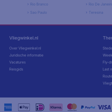
Rio Branco
Rio De Janeir
Sao Paulo
Teresina
Vliegwinkel.nl
The
Over Vliegwinkel.nl
Stede
Juridische informatie
Week
Vacatures
Fly-d
Reisgids
Last 
Rout
Vlieg