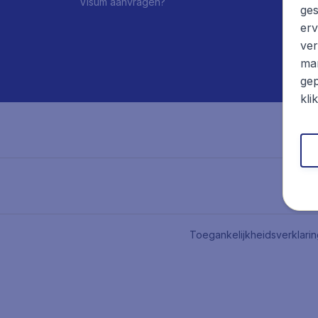
Visum aanvragen?
ges
erv
ver
mar
gep
kli
Toegankelijkheidsverklari