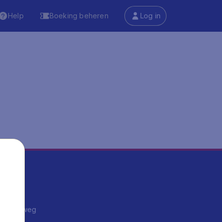
Help
Boeking beheren
Log in
ma's
ntrips
endje weg