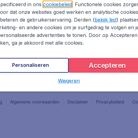
Vacatures
Fly-d
pecificeerd in ons
cookiebeleid
. Functionele cookies zorge
Reisgids
Last 
oor dat onze websites goed werken en analytische cookie
Rout
beteren de gebruikerservaring. Derden (
bekijk lijst
) plaatse
Vlieg
keting- en andere cookies om je surfgedrag te volgen en j
ersonaliseerde advertenties te tonen. Door op Accepteren
kken, ga je akkoord met alle cookies.
Accepteren
Personaliseren
Weigeren
ng
Algemene voorwaarden
Disclaimer
Privacybeleid
Co