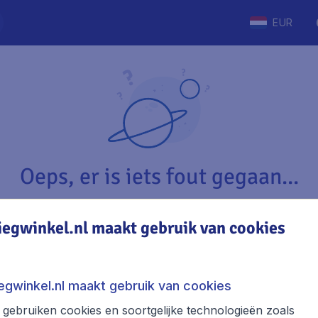
EUR
Oeps, er is iets fout gegaan...
iegwinkel.nl maakt gebruik van cookies
Vliegwinkel.nl
The
Over Vliegwinkel.nl
Stede
iegwinkel.nl maakt gebruik van cookies
Juridische informatie
Week
gebruiken cookies en soortgelijke technologieën zoals