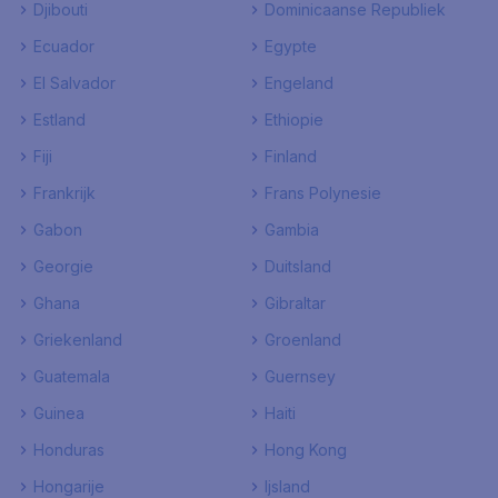
Djibouti
Dominicaanse Republiek
Ecuador
Egypte
El Salvador
Engeland
Estland
Ethiopie
Fiji
Finland
Frankrijk
Frans Polynesie
Gabon
Gambia
Georgie
Duitsland
Ghana
Gibraltar
Griekenland
Groenland
Guatemala
Guernsey
Guinea
Haiti
Honduras
Hong Kong
Hongarije
Ijsland