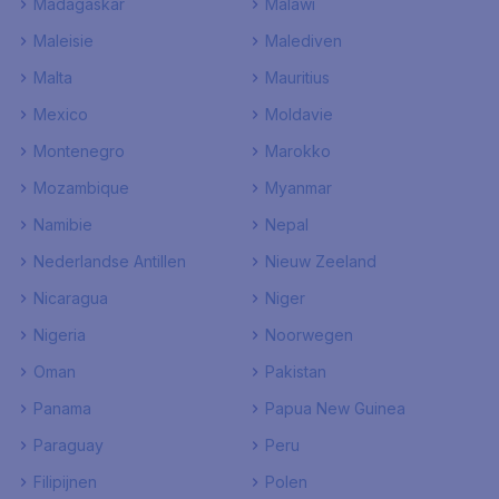
Madagaskar
Malawi
Maleisie
Malediven
Malta
Mauritius
Mexico
Moldavie
Montenegro
Marokko
Mozambique
Myanmar
Namibie
Nepal
Nederlandse Antillen
Nieuw Zeeland
Nicaragua
Niger
Nigeria
Noorwegen
Oman
Pakistan
Panama
Papua New Guinea
Paraguay
Peru
Filipijnen
Polen