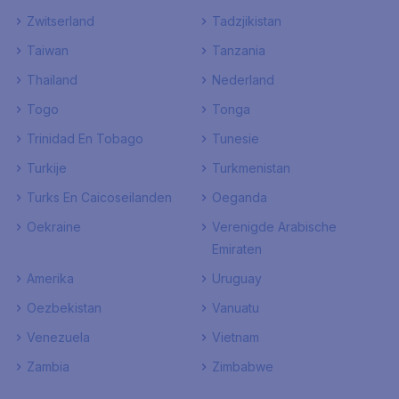
Zwitserland
Tadzjikistan
Taiwan
Tanzania
Thailand
Nederland
Togo
Tonga
Trinidad En Tobago
Tunesie
Turkije
Turkmenistan
Turks En Caicoseilanden
Oeganda
Oekraine
Verenigde Arabische
Emiraten
Amerika
Uruguay
Oezbekistan
Vanuatu
Venezuela
Vietnam
Zambia
Zimbabwe