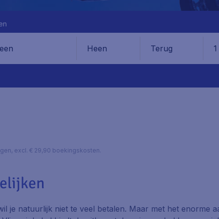
en
Heen
Terug
1
en
lagen, excl. € 29,90 boekingskosten.
elijken
il je natuurlijk niet te veel betalen. Maar met het enorme