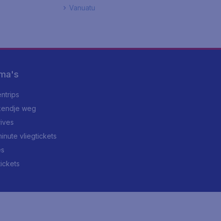
Vanuatu
ma's
ntrips
endje weg
rives
minute vliegtickets
es
tickets