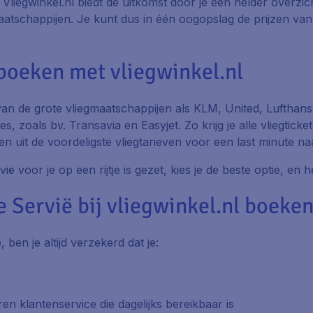
 Vliegwinkel.nl biedt de uitkomst door je een helder overzic
tschappijen. Je kunt dus in één oogopslag de prijzen van de
boeken met vliegwinkel.nl
 van de grote vliegmaatschappijen als KLM, United, Lufthans
, zoals bv. Transavia en Easyjet. Zo krijg je alle vliegticket
en uit de voordeligste vliegtarieven voor een last minute na
ë voor je op een rijtje is gezet, kies je de beste optie, en
Servië bij vliegwinkel.nl boeken
 ben je altijd verzekerd dat je:
n klantenservice die dagelijks bereikbaar is