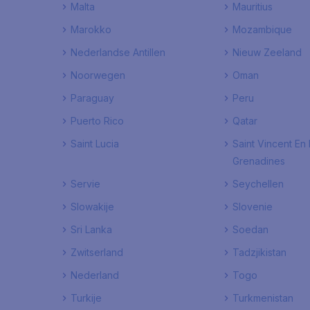
Malta
Mauritius
Marokko
Mozambique
Nederlandse Antillen
Nieuw Zeeland
Noorwegen
Oman
Paraguay
Peru
Puerto Rico
Qatar
Saint Lucia
Saint Vincent En
Grenadines
Servie
Seychellen
Slowakije
Slovenie
Sri Lanka
Soedan
Zwitserland
Tadzjikistan
Nederland
Togo
Turkije
Turkmenistan