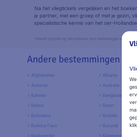
Na het vliegtickets vergelijken en het boeke
je partner, met een groep of met je gezin, vl
specialistische kennis van het oer-Hollandse
*Vanaf-prijzen op retourbasis, incl. belastingen en toes
Vl
Andere bestemmingen in L
Vl
Afghanistan
Albanie
We 
Armenie
Australie
ges
erv
Bahrein
Bangladesh
ver
Belize
Benin
mar
Botswana
Brazilie
gep
kli
Burkina Faso
Burundi
Kaapverdie
Kaaimaneilanden