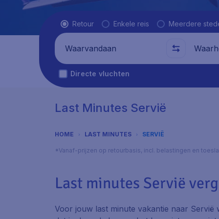
Vluchttype
Retour
Enkele reis
Meerdere sted
Waarvandaan
Waarhe
Directe vluchten
Last Minutes Servië
HOME
LAST MINUTES
SERVIË
*Vanaf-prijzen op retourbasis, incl. belastingen en toes
Last minutes Servië verg
Voor jouw last minute vakantie naar Servië w