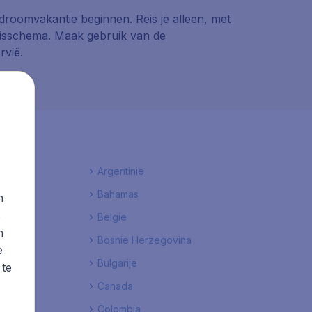
 droomvakantie beginnen. Reis je alleen, met
 reisschema. Maak gebruik van de
rvië.
Argentinie
Bahamas
n
s
Belgie
n
Bosnie Herzegovina
e
Bulgarije
 te
Canada
Colombia