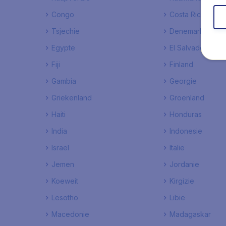
Congo
Costa Rica
Tsjechie
Denemarken
Egypte
El Salvador
Fiji
Finland
Gambia
Georgie
Griekenland
Groenland
Haiti
Honduras
India
Indonesie
Israel
Italie
Jemen
Jordanie
Koeweit
Kirgizie
Lesotho
Libie
Macedonie
Madagaskar