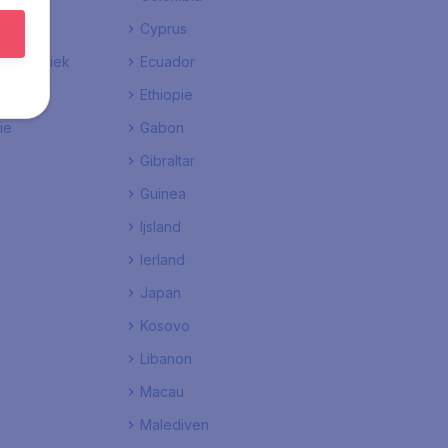
Cyprus
 Republiek
Ecuador
Ethiopie
ie
Gabon
Gibraltar
Guinea
Ijsland
Ierland
Japan
Kosovo
Libanon
Macau
Malediven