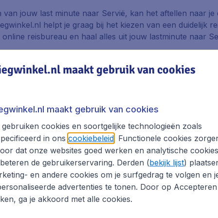
n van jouw last minute naar Servië, kan het aftellen naar je
iegwinkel.nl helpt je graag bij het kiezen van een duidelijk
 online reisbureau en haal alles uit jouw lastminute naar Se
lagen, excl. € 29,90 boekingskosten.
iegwinkel.nl maakt gebruik van cookies
ast Minutes
iegwinkel.nl maakt gebruik van cookies
Algerije
Angola
gebruiken cookies en soortgelijke technologieën zoals
Oostenrijk
Azerbeidjan
pecificeerd in ons
cookiebeleid
. Functionele cookies zorge
oor dat onze websites goed werken en analytische cookie
Barbados
Belarus
beteren de gebruikerservaring. Derden (
bekijk lijst
) plaatse
Bermuda
Bolivia
keting- en andere cookies om je surfgedrag te volgen en j
Britse Maagdeneilanden
Brunei
ersonaliseerde advertenties te tonen. Door op Accepteren
kken, ga je akkoord met alle cookies.
Cambodja
Kameroen
Chili
China