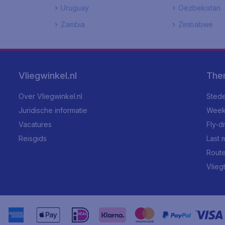
Uruguay
Oezbekistan
Zambia
Zimbabwe
Vliegwinkel.nl
The
Over Vliegwinkel.nl
Stede
Juridische informatie
Week
Vacatures
Fly-d
Reisgids
Last 
Rout
Vlieg