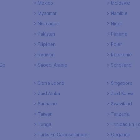
Mexico
Moldavie
Myanmar
Namibie
Nicaragua
Niger
Pakistan
Panama
Filipijnen
Polen
Reunion
Roemenie
 De
Saoedi Arabie
Schotland
Sierra Leone
Singapore
Zuid Afrika
Zuid Korea
Suriname
Swaziland
Taiwan
Tanzania
Tonga
Trinidad En 
Turks En Caicoseilanden
Oeganda