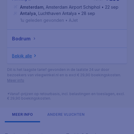
Amsterdam
,
Amsterdam Airport Schiphol
• 22 sep
Antalya
,
Luchthaven Antalya
• 28 sep
1u geleden gevonden
•
AJet
Bodrum
Bekijk alle
Dit is het laagste tarief gevonden in de laatste 24 uur door
bezoekers van vliegwinkel.nl en is excl € 29,90 boekingskosten.
Meer info
*Vanaf-prijzen op retourbasis, incl. belastingen en toeslagen, excl.
€ 29,90 boekingskosten.
MEER INFO
ANDERE VLUCHTEN