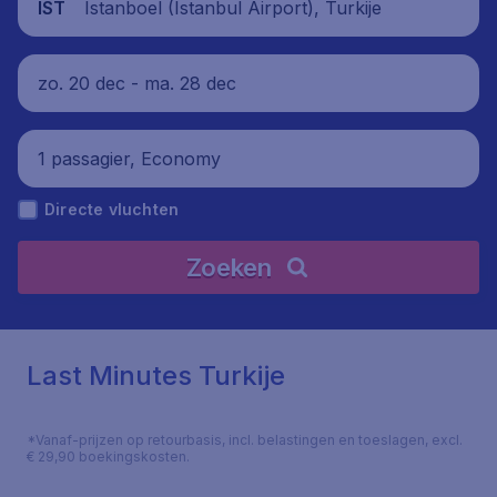
Istanboel (Istanbul Airport), Turkije
IST
zo. 20 dec - ma. 28 dec
1 passagier, Economy
Directe vluchten
Zoeken
Last Minutes Turkije
*Vanaf-prijzen op retourbasis, incl. belastingen en toeslagen, excl.
€ 29,90 boekingskosten.