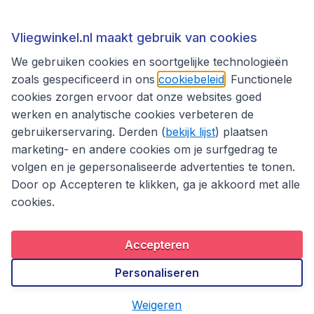
Thema's
Vliegwinkel.nl maakt gebruik van cookies
We gebruiken cookies en soortgelijke technologieën
zoals gespecificeerd in ons
cookiebeleid
. Functionele
cookies zorgen ervoor dat onze websites goed
werken en analytische cookies verbeteren de
gebruikerservaring. Derden (
bekijk lijst
) plaatsen
marketing- en andere cookies om je surfgedrag te
volgen en je gepersonaliseerde advertenties te tonen.
Door op Accepteren te klikken, ga je akkoord met alle
cookies.
Toegankelijkheidsverklaring
Algemene voorwaarden
Disclaimer
Privacybeleid
Cookies
Accepteren
Copyright © 2026
Personaliseren
Weigeren