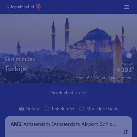
Last minutes
vanaf
Turkije
193
*
€
*excl. € 29,90 boekingskosten.
Boek vluchten
Retour
Enkele reis
Meerdere best.
Amsterdam (Amsterdam Airport Schipho
AMS
l), Nederland