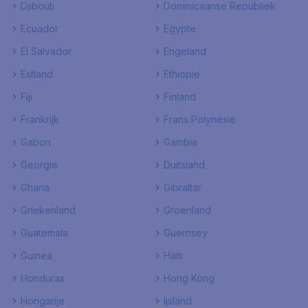
Djibouti
Dominicaanse Republiek
Ecuador
Egypte
El Salvador
Engeland
Estland
Ethiopie
Fiji
Finland
Frankrijk
Frans Polynesie
Gabon
Gambia
Georgie
Duitsland
Ghana
Gibraltar
Griekenland
Groenland
Guatemala
Guernsey
Guinea
Haiti
Honduras
Hong Kong
Hongarije
Ijsland