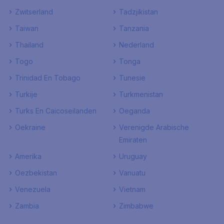
Zwitserland
Tadzjikistan
Taiwan
Tanzania
Thailand
Nederland
Togo
Tonga
Trinidad En Tobago
Tunesie
Turkije
Turkmenistan
Turks En Caicoseilanden
Oeganda
Oekraine
Verenigde Arabische
Emiraten
Amerika
Uruguay
Oezbekistan
Vanuatu
Venezuela
Vietnam
Zambia
Zimbabwe