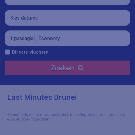
Kies datums
1 passagier, Economy
Directe vluchten
Zoeken
Last Minutes Brunei
*Vanaf-prijzen op retourbasis, incl. belastingen en toeslagen, excl.
€ 29,90 boekingskosten.