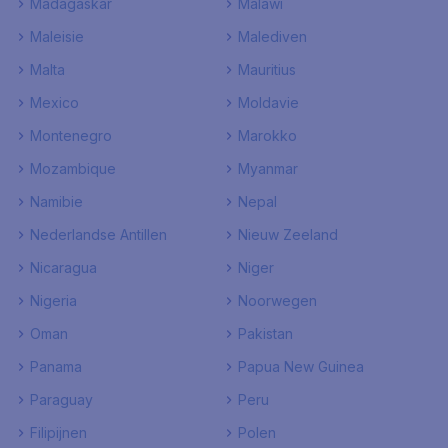
Madagaskar
Malawi
Maleisie
Malediven
Malta
Mauritius
Mexico
Moldavie
Montenegro
Marokko
Mozambique
Myanmar
Namibie
Nepal
Nederlandse Antillen
Nieuw Zeeland
Nicaragua
Niger
Nigeria
Noorwegen
Oman
Pakistan
Panama
Papua New Guinea
Paraguay
Peru
Filipijnen
Polen