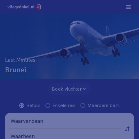
Last Minutes
Brunei
Boek vluchten
Retour
Enkele reis
Meerdere best.
Waarvandaan
Waarheen