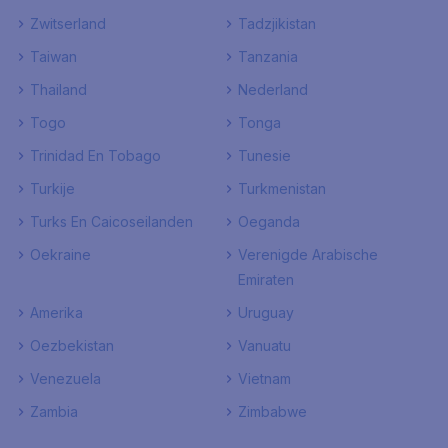
Zwitserland
Tadzjikistan
Taiwan
Tanzania
Thailand
Nederland
Togo
Tonga
Trinidad En Tobago
Tunesie
Turkije
Turkmenistan
Turks En Caicoseilanden
Oeganda
Oekraine
Verenigde Arabische
Emiraten
Amerika
Uruguay
Oezbekistan
Vanuatu
Venezuela
Vietnam
Zambia
Zimbabwe