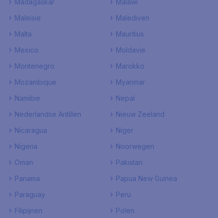
Madagaskar
Malawi
Maleisie
Malediven
Malta
Mauritius
Mexico
Moldavie
Montenegro
Marokko
Mozambique
Myanmar
Namibie
Nepal
Nederlandse Antillen
Nieuw Zeeland
Nicaragua
Niger
Nigeria
Noorwegen
Oman
Pakistan
Panama
Papua New Guinea
Paraguay
Peru
Filipijnen
Polen