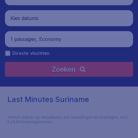
Kies datums
1 passagier, Economy
Directe vluchten
Zoeken
Last Minutes Suriname
*Vanaf-prijzen op retourbasis, incl. belastingen en toeslagen, excl.
€ 29,90 boekingskosten.