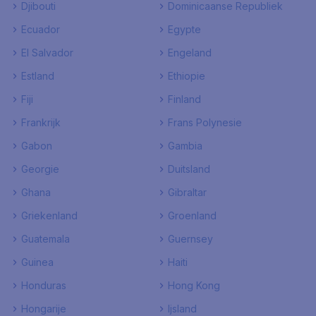
Djibouti
Dominicaanse Republiek
Ecuador
Egypte
El Salvador
Engeland
Estland
Ethiopie
Fiji
Finland
Frankrijk
Frans Polynesie
Gabon
Gambia
Georgie
Duitsland
Ghana
Gibraltar
Griekenland
Groenland
Guatemala
Guernsey
Guinea
Haiti
Honduras
Hong Kong
Hongarije
Ijsland