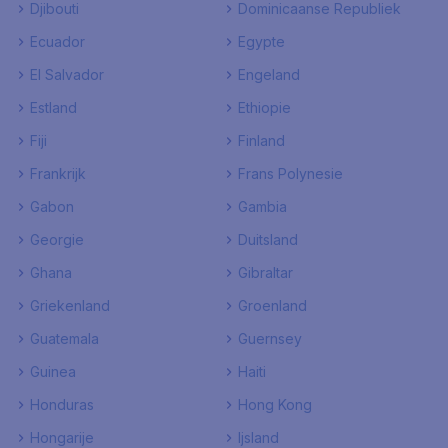
Djibouti
Dominicaanse Republiek
Ecuador
Egypte
El Salvador
Engeland
Estland
Ethiopie
Fiji
Finland
Frankrijk
Frans Polynesie
Gabon
Gambia
Georgie
Duitsland
Ghana
Gibraltar
Griekenland
Groenland
Guatemala
Guernsey
Guinea
Haiti
Honduras
Hong Kong
Hongarije
Ijsland