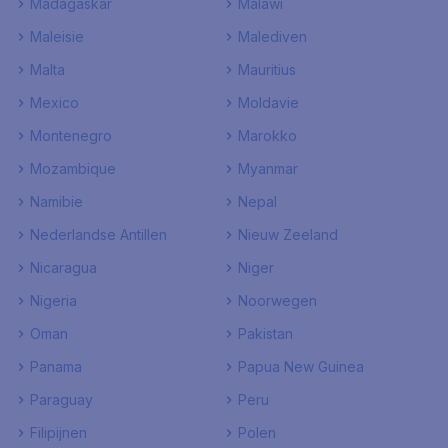
Madagaskar
Malawi
Maleisie
Malediven
Malta
Mauritius
Mexico
Moldavie
Montenegro
Marokko
Mozambique
Myanmar
Namibie
Nepal
Nederlandse Antillen
Nieuw Zeeland
Nicaragua
Niger
Nigeria
Noorwegen
Oman
Pakistan
Panama
Papua New Guinea
Paraguay
Peru
Filipijnen
Polen