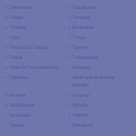
Zwitserland
Tadzjikistan
Taiwan
Tanzania
Thailand
Nederland
Togo
Tonga
Trinidad En Tobago
Tunesie
Turkije
Turkmenistan
Turks En Caicoseilanden
Oeganda
Oekraine
Verenigde Arabische
Emiraten
Amerika
Uruguay
Oezbekistan
Vanuatu
Venezuela
Vietnam
Zambia
Zimbabwe