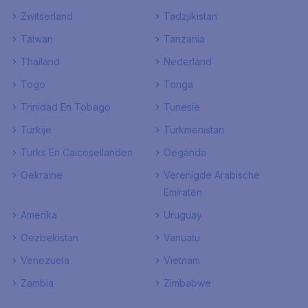
Zwitserland
Tadzjikistan
Taiwan
Tanzania
Thailand
Nederland
Togo
Tonga
Trinidad En Tobago
Tunesie
Turkije
Turkmenistan
Turks En Caicoseilanden
Oeganda
Oekraine
Verenigde Arabische
Emiraten
Amerika
Uruguay
Oezbekistan
Vanuatu
Venezuela
Vietnam
Zambia
Zimbabwe