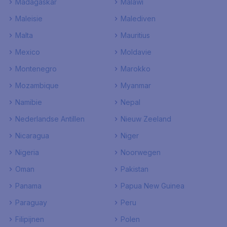
Madagaskar
Malawi
Maleisie
Malediven
Malta
Mauritius
Mexico
Moldavie
Montenegro
Marokko
Mozambique
Myanmar
Namibie
Nepal
Nederlandse Antillen
Nieuw Zeeland
Nicaragua
Niger
Nigeria
Noorwegen
Oman
Pakistan
Panama
Papua New Guinea
Paraguay
Peru
Filipijnen
Polen