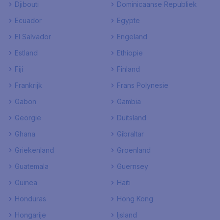
Djibouti
Dominicaanse Republiek
Ecuador
Egypte
El Salvador
Engeland
Estland
Ethiopie
Fiji
Finland
Frankrijk
Frans Polynesie
Gabon
Gambia
Georgie
Duitsland
Ghana
Gibraltar
Griekenland
Groenland
Guatemala
Guernsey
Guinea
Haiti
Honduras
Hong Kong
Hongarije
Ijsland