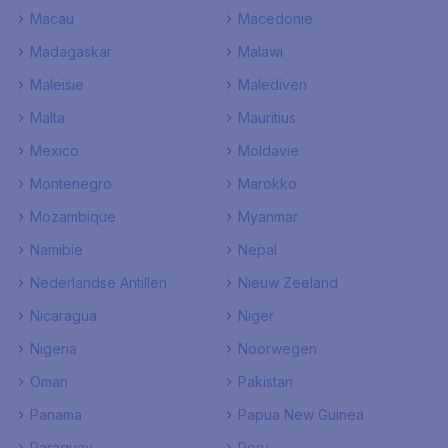
Macau
Macedonie
Madagaskar
Malawi
Maleisie
Malediven
Malta
Mauritius
Mexico
Moldavie
Montenegro
Marokko
Mozambique
Myanmar
Namibie
Nepal
Nederlandse Antillen
Nieuw Zeeland
Nicaragua
Niger
Nigeria
Noorwegen
Oman
Pakistan
Panama
Papua New Guinea
Paraguay
Peru