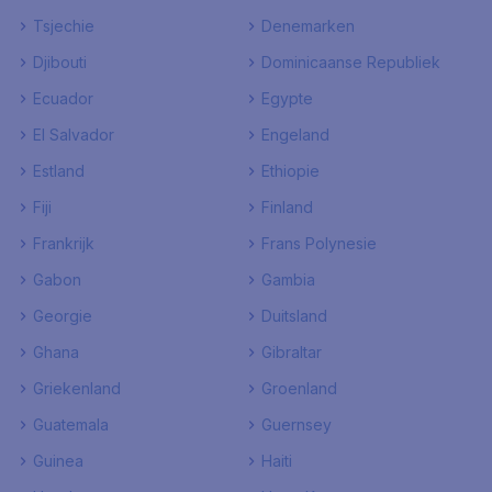
Tsjechie
Denemarken
Djibouti
Dominicaanse Republiek
Ecuador
Egypte
El Salvador
Engeland
Estland
Ethiopie
Fiji
Finland
Frankrijk
Frans Polynesie
Gabon
Gambia
Georgie
Duitsland
Ghana
Gibraltar
Griekenland
Groenland
Guatemala
Guernsey
Guinea
Haiti