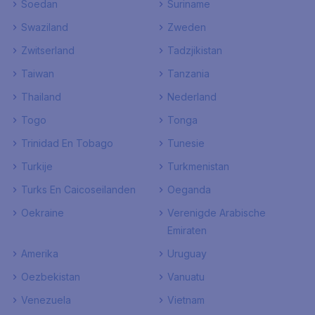
Soedan
Suriname
Swaziland
Zweden
Zwitserland
Tadzjikistan
Taiwan
Tanzania
Thailand
Nederland
Togo
Tonga
Trinidad En Tobago
Tunesie
Turkije
Turkmenistan
Turks En Caicoseilanden
Oeganda
Oekraine
Verenigde Arabische
Emiraten
Amerika
Uruguay
Oezbekistan
Vanuatu
Venezuela
Vietnam