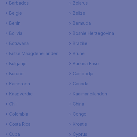
Barbados
Belarus
Belgie
Belize
Benin
Bermuda
Bolivia
Bosnie Herzegovina
Botswana
Brazilie
Britse Maagdeneilanden
Brunei
Bulgarije
Burkina Faso
Burundi
Cambodja
Kameroen
Canada
Kaapverdie
Kaaimaneilanden
Chili
China
Colombia
Congo
Costa Rica
Kroatie
Cuba
Cyprus