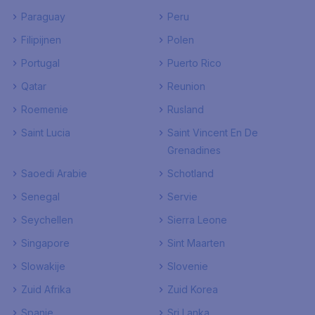
Paraguay
Peru
Filipijnen
Polen
Portugal
Puerto Rico
Qatar
Reunion
Roemenie
Rusland
Saint Lucia
Saint Vincent En De
Grenadines
Saoedi Arabie
Schotland
Senegal
Servie
Seychellen
Sierra Leone
Singapore
Sint Maarten
Slowakije
Slovenie
Zuid Afrika
Zuid Korea
Spanje
Sri Lanka