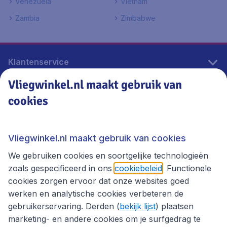
Venezuela
Vietnam
Zambia
Zimbabwe
Klantenservice
Vliegwinkel.nl maakt gebruik van
cookies
Vliegwinkel.nl
Thema's
Vliegwinkel.nl maakt gebruik van cookies
We gebruiken cookies en soortgelijke technologieën
zoals gespecificeerd in ons
cookiebeleid
. Functionele
cookies zorgen ervoor dat onze websites goed
werken en analytische cookies verbeteren de
gebruikerservaring. Derden (
bekijk lijst
) plaatsen
marketing- en andere cookies om je surfgedrag te