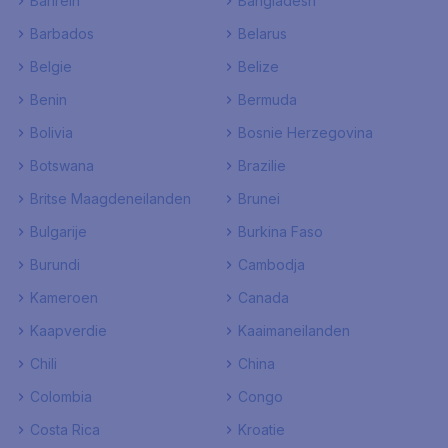
Bahrein
Bangladesh
Barbados
Belarus
Belgie
Belize
Benin
Bermuda
Bolivia
Bosnie Herzegovina
Botswana
Brazilie
Britse Maagdeneilanden
Brunei
Bulgarije
Burkina Faso
Burundi
Cambodja
Kameroen
Canada
Kaapverdie
Kaaimaneilanden
Chili
China
Colombia
Congo
Costa Rica
Kroatie