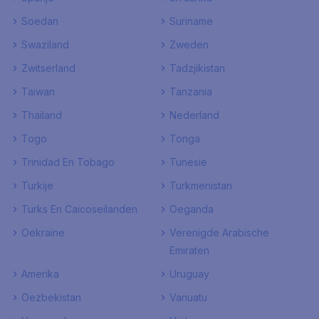
Soedan
Suriname
Swaziland
Zweden
Zwitserland
Tadzjikistan
Taiwan
Tanzania
Thailand
Nederland
Togo
Tonga
Trinidad En Tobago
Tunesie
Turkije
Turkmenistan
Turks En Caicoseilanden
Oeganda
Oekraine
Verenigde Arabische
Emiraten
Amerika
Uruguay
Oezbekistan
Vanuatu