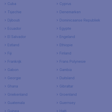
Cuba
Cyprus
Tsjechie
Denemarken
Djibouti
Dominicaanse Republiek
Ecuador
Egypte
El Salvador
Engeland
Estland
Ethiopie
Fiji
Finland
Frankrijk
Frans Polynesie
Gabon
Gambia
Georgie
Duitsland
Ghana
Gibraltar
Griekenland
Groenland
Guatemala
Guernsey
Guinea
Haiti