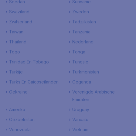
Soedan
Suriname
Swaziland
Zweden
Zwitserland
Tadzjikistan
Taiwan
Tanzania
Thailand
Nederland
Togo
Tonga
Trinidad En Tobago
Tunesie
Turkije
Turkmenistan
Turks En Caicoseilanden
Oeganda
Oekraine
Verenigde Arabische
Emiraten
Amerika
Uruguay
Oezbekistan
Vanuatu
Venezuela
Vietnam