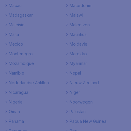
Macau
Macedonie
Madagaskar
Malawi
Maleisie
Malediven
Malta
Mauritius
Mexico
Moldavie
Montenegro
Marokko
Mozambique
Myanmar
Namibie
Nepal
Nederlandse Antillen
Nieuw Zeeland
Nicaragua
Niger
Nigeria
Noorwegen
Oman
Pakistan
Panama
Papua New Guinea
Paraguay
Peru