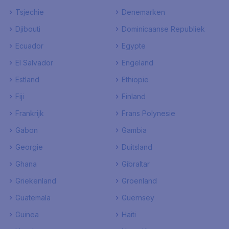
Tsjechie
Denemarken
Djibouti
Dominicaanse Republiek
Ecuador
Egypte
El Salvador
Engeland
Estland
Ethiopie
Fiji
Finland
Frankrijk
Frans Polynesie
Gabon
Gambia
Georgie
Duitsland
Ghana
Gibraltar
Griekenland
Groenland
Guatemala
Guernsey
Guinea
Haiti