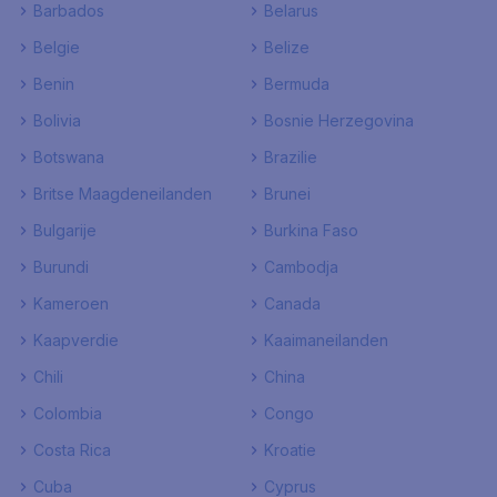
Barbados
Belarus
Belgie
Belize
Benin
Bermuda
Bolivia
Bosnie Herzegovina
Botswana
Brazilie
Britse Maagdeneilanden
Brunei
Bulgarije
Burkina Faso
Burundi
Cambodja
Kameroen
Canada
Kaapverdie
Kaaimaneilanden
Chili
China
Colombia
Congo
Costa Rica
Kroatie
Cuba
Cyprus