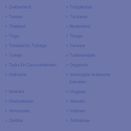
Zwitserland
Tadzjikistan
Taiwan
Tanzania
Thailand
Nederland
Togo
Tonga
Trinidad En Tobago
Tunesie
Turkije
Turkmenistan
Turks En Caicoseilanden
Oeganda
Oekraine
Verenigde Arabische
Emiraten
Amerika
Uruguay
Oezbekistan
Vanuatu
Venezuela
Vietnam
Zambia
Zimbabwe