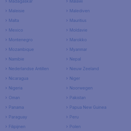
Madagaskar
Malawi
Maleisie
Malediven
Malta
Mauritius
Mexico
Moldavie
Montenegro
Marokko
Mozambique
Myanmar
Namibie
Nepal
Nederlandse Antillen
Nieuw Zeeland
Nicaragua
Niger
Nigeria
Noorwegen
Oman
Pakistan
Panama
Papua New Guinea
Paraguay
Peru
Filipijnen
Polen