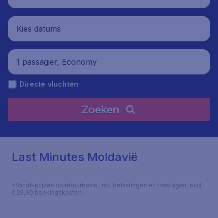
Kies datums
1 passagier, Economy
Directe vluchten
Zoeken
Last Minutes Moldavië
*Vanaf-prijzen op retourbasis, incl. belastingen en toeslagen, excl.
€ 29,90 boekingskosten.