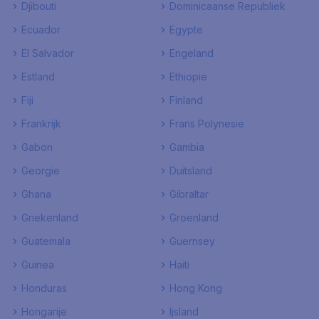
Djibouti
Dominicaanse Republiek
Ecuador
Egypte
El Salvador
Engeland
Estland
Ethiopie
Fiji
Finland
Frankrijk
Frans Polynesie
Gabon
Gambia
Georgie
Duitsland
Ghana
Gibraltar
Griekenland
Groenland
Guatemala
Guernsey
Guinea
Haiti
Honduras
Hong Kong
Hongarije
Ijsland