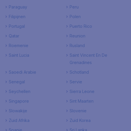
Paraguay
Peru
Filipijnen
Polen
Portugal
Puerto Rico
Qatar
Reunion
Roemenie
Rusland
Saint Lucia
Saint Vincent En De
Grenadines
Saoedi Arabie
Schotland
Senegal
Servie
Seychellen
Sierra Leone
Singapore
Sint Maarten
Slowakije
Slovenie
Zuid Afrika
Zuid Korea
Spanje
Sri Lanka