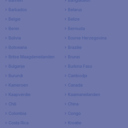
Bahrein
Bangladesh
Barbados
Belarus
Belgie
Belize
Benin
Bermuda
Bolivia
Bosnie Herzegovina
Botswana
Brazilie
Britse Maagdeneilanden
Brunei
Bulgarije
Burkina Faso
Burundi
Cambodja
Kameroen
Canada
Kaapverdie
Kaaimaneilanden
Chili
China
Colombia
Congo
Costa Rica
Kroatie