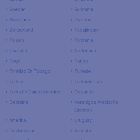
Soedan
Suriname
Swaziland
Zweden
Zwitserland
Tadzjikistan
Taiwan
Tanzania
Thailand
Nederland
Togo
Tonga
Trinidad En Tobago
Tunesie
Turkije
Turkmenistan
Turks En Caicoseilanden
Oeganda
Oekraine
Verenigde Arabische
Emiraten
Amerika
Uruguay
Oezbekistan
Vanuatu