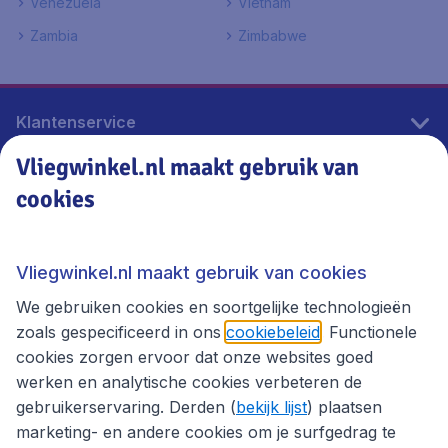
Venezuela
Vietnam
Zambia
Zimbabwe
Klantenservice
Vliegwinkel.nl maakt gebruik van
cookies
Vliegwinkel.nl
Thema's
Vliegwinkel.nl maakt gebruik van cookies
We gebruiken cookies en soortgelijke technologieën
zoals gespecificeerd in ons
cookiebeleid
. Functionele
cookies zorgen ervoor dat onze websites goed
werken en analytische cookies verbeteren de
gebruikerservaring. Derden (
bekijk lijst
) plaatsen
marketing- en andere cookies om je surfgedrag te