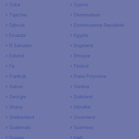
Cuba
Cyprus
Tsjechie
Denemarken
Djibouti
Dominicaanse Republiek
Ecuador
Egypte
El Salvador
Engeland
Estland
Ethiopie
Fiji
Finland
Frankrijk
Frans Polynesie
Gabon
Gambia
Georgie
Duitsland
Ghana
Gibraltar
Griekenland
Groenland
Guatemala
Guernsey
Guinea
Haiti