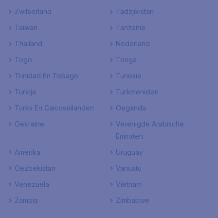
Zwitserland
Tadzjikistan
Taiwan
Tanzania
Thailand
Nederland
Togo
Tonga
Trinidad En Tobago
Tunesie
Turkije
Turkmenistan
Turks En Caicoseilanden
Oeganda
Oekraine
Verenigde Arabische
Emiraten
Amerika
Uruguay
Oezbekistan
Vanuatu
Venezuela
Vietnam
Zambia
Zimbabwe