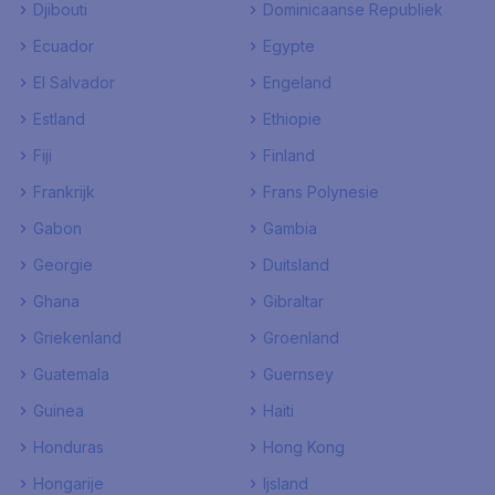
Djibouti
Dominicaanse Republiek
Ecuador
Egypte
El Salvador
Engeland
Estland
Ethiopie
Fiji
Finland
Frankrijk
Frans Polynesie
Gabon
Gambia
Georgie
Duitsland
Ghana
Gibraltar
Griekenland
Groenland
Guatemala
Guernsey
Guinea
Haiti
Honduras
Hong Kong
Hongarije
Ijsland