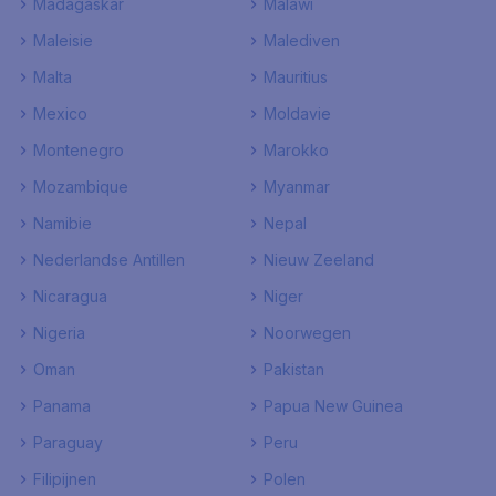
Madagaskar
Malawi
Maleisie
Malediven
Malta
Mauritius
Mexico
Moldavie
Montenegro
Marokko
Mozambique
Myanmar
Namibie
Nepal
Nederlandse Antillen
Nieuw Zeeland
Nicaragua
Niger
Nigeria
Noorwegen
Oman
Pakistan
Panama
Papua New Guinea
Paraguay
Peru
Filipijnen
Polen