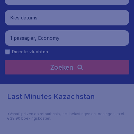
Kies datums
1 passagier, Economy
Directe vluchten
Zoeken
Last Minutes Kazachstan
*Vanaf-prijzen op retourbasis, incl. belastingen en toeslagen, excl.
€ 29,90 boekingskosten.