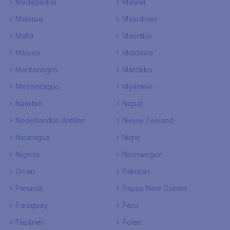
Madagaskar
Malawi
Maleisie
Malediven
Malta
Mauritius
Mexico
Moldavie
Montenegro
Marokko
Mozambique
Myanmar
Namibie
Nepal
Nederlandse Antillen
Nieuw Zeeland
Nicaragua
Niger
Nigeria
Noorwegen
Oman
Pakistan
Panama
Papua New Guinea
Paraguay
Peru
Filipijnen
Polen