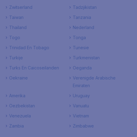
Zwitserland
Tadzjikistan
Taiwan
Tanzania
Thailand
Nederland
Togo
Tonga
Trinidad En Tobago
Tunesie
Turkije
Turkmenistan
Turks En Caicoseilanden
Oeganda
Oekraine
Verenigde Arabische
Emiraten
Amerika
Uruguay
Oezbekistan
Vanuatu
Venezuela
Vietnam
Zambia
Zimbabwe