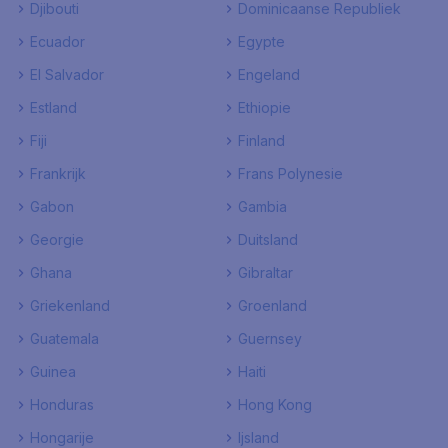
Djibouti
Dominicaanse Republiek
Ecuador
Egypte
El Salvador
Engeland
Estland
Ethiopie
Fiji
Finland
Frankrijk
Frans Polynesie
Gabon
Gambia
Georgie
Duitsland
Ghana
Gibraltar
Griekenland
Groenland
Guatemala
Guernsey
Guinea
Haiti
Honduras
Hong Kong
Hongarije
Ijsland