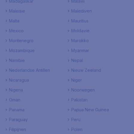
Madagaskar
Malawi
Maleisie
Malediven
Malta
Mauritius
Mexico
Moldavie
Montenegro
Marokko
Mozambique
Myanmar
Namibie
Nepal
Nederlandse Antillen
Nieuw Zeeland
Nicaragua
Niger
Nigeria
Noorwegen
Oman
Pakistan
Panama
Papua New Guinea
Paraguay
Peru
Filipijnen
Polen