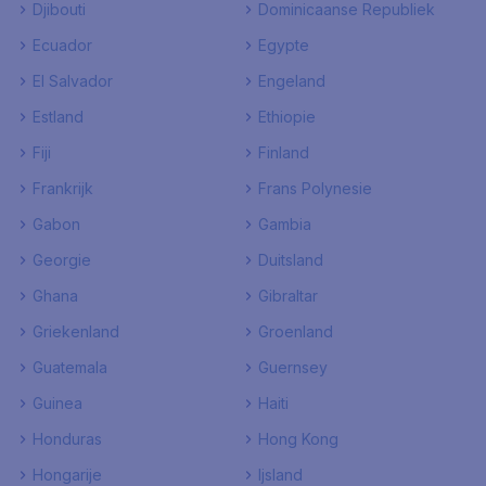
Djibouti
Dominicaanse Republiek
Ecuador
Egypte
El Salvador
Engeland
Estland
Ethiopie
Fiji
Finland
Frankrijk
Frans Polynesie
Gabon
Gambia
Georgie
Duitsland
Ghana
Gibraltar
Griekenland
Groenland
Guatemala
Guernsey
Guinea
Haiti
Honduras
Hong Kong
Hongarije
Ijsland