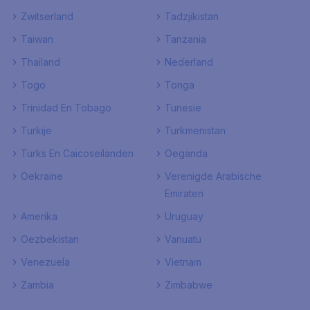
Zwitserland
Tadzjikistan
Taiwan
Tanzania
Thailand
Nederland
Togo
Tonga
Trinidad En Tobago
Tunesie
Turkije
Turkmenistan
Turks En Caicoseilanden
Oeganda
Oekraine
Verenigde Arabische
Emiraten
Amerika
Uruguay
Oezbekistan
Vanuatu
Venezuela
Vietnam
Zambia
Zimbabwe