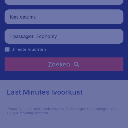
Kies datums
1 passagier, Economy
Directe vluchten
Zoeken
Last Minutes Ivoorkust
*Vanaf-prijzen op retourbasis, incl. belastingen en toeslagen, excl.
€ 29,90 boekingskosten.