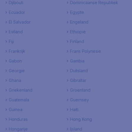
Djibouti
Dominicaanse Republiek
Ecuador
Egypte
El Salvador
Engeland
Estland
Ethiopie
Fiji
Finland
Frankrijk
Frans Polynesie
Gabon
Gambia
Georgie
Duitsland
Ghana
Gibraltar
Griekenland
Groenland
Guatemala
Guernsey
Guinea
Haiti
Honduras
Hong Kong
Hongarije
Ijsland