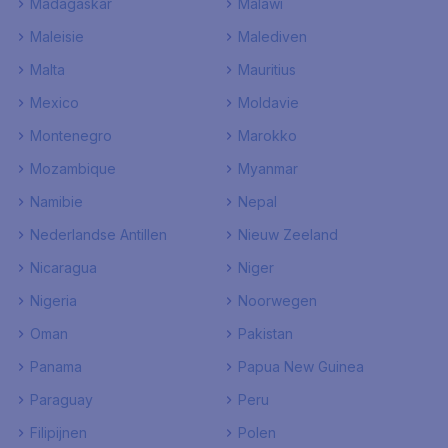
Madagaskar
Malawi
Maleisie
Malediven
Malta
Mauritius
Mexico
Moldavie
Montenegro
Marokko
Mozambique
Myanmar
Namibie
Nepal
Nederlandse Antillen
Nieuw Zeeland
Nicaragua
Niger
Nigeria
Noorwegen
Oman
Pakistan
Panama
Papua New Guinea
Paraguay
Peru
Filipijnen
Polen