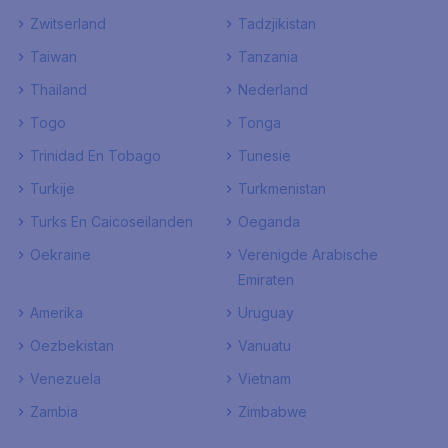
Zwitserland
Tadzjikistan
Taiwan
Tanzania
Thailand
Nederland
Togo
Tonga
Trinidad En Tobago
Tunesie
Turkije
Turkmenistan
Turks En Caicoseilanden
Oeganda
Oekraine
Verenigde Arabische
Emiraten
Amerika
Uruguay
Oezbekistan
Vanuatu
Venezuela
Vietnam
Zambia
Zimbabwe