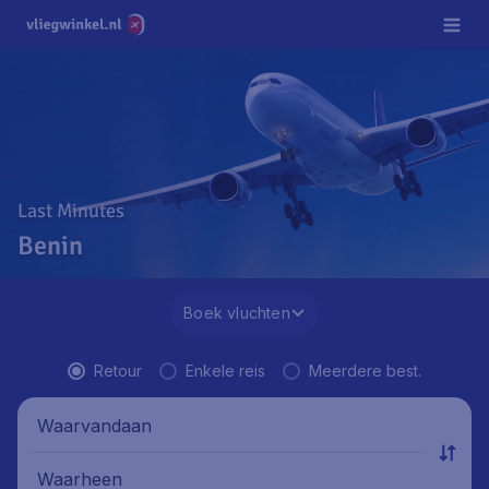
Last Minutes
Benin
Boek vluchten
Retour
Enkele reis
Meerdere best.
Waarvandaan
Waarheen