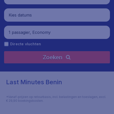
Kies datums
1 passagier, Economy
Directe vluchten
Zoeken
Last Minutes Benin
*Vanaf-prijzen op retourbasis, incl. belastingen en toeslagen, excl.
€ 29,90 boekingskosten.