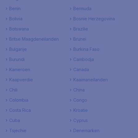
Benin
Bermuda
Bolivia
Bosnie Herzegovina
Botswana
Brazilie
Britse Maagdeneilanden
Brunei
Bulgarije
Burkina Faso
Burundi
Cambodja
Kameroen
Canada
Kaapverdie
Kaaimaneilanden
Chili
China
Colombia
Congo
Costa Rica
Kroatie
Cuba
Cyprus
Tsjechie
Denemarken