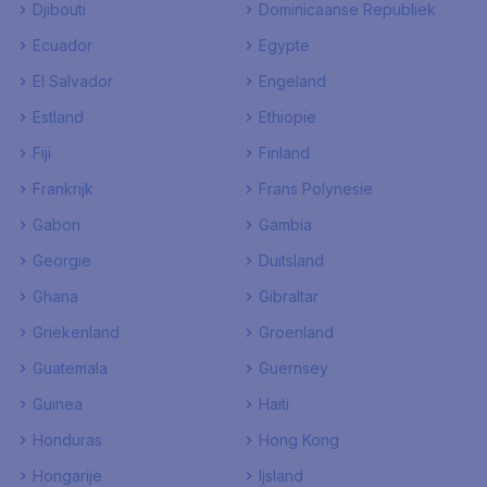
Djibouti
Dominicaanse Republiek
Ecuador
Egypte
El Salvador
Engeland
Estland
Ethiopie
Fiji
Finland
Frankrijk
Frans Polynesie
Gabon
Gambia
Georgie
Duitsland
Ghana
Gibraltar
Griekenland
Groenland
Guatemala
Guernsey
Guinea
Haiti
Honduras
Hong Kong
Hongarije
Ijsland