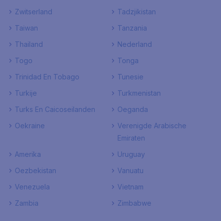
Zwitserland
Tadzjikistan
Taiwan
Tanzania
Thailand
Nederland
Togo
Tonga
Trinidad En Tobago
Tunesie
Turkije
Turkmenistan
Turks En Caicoseilanden
Oeganda
Oekraine
Verenigde Arabische
Emiraten
Amerika
Uruguay
Oezbekistan
Vanuatu
Venezuela
Vietnam
Zambia
Zimbabwe