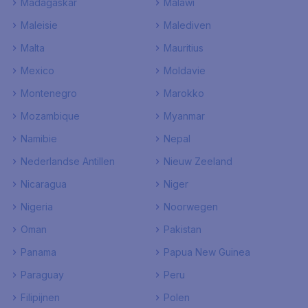
Madagaskar
Malawi
Maleisie
Malediven
Malta
Mauritius
Mexico
Moldavie
Montenegro
Marokko
Mozambique
Myanmar
Namibie
Nepal
Nederlandse Antillen
Nieuw Zeeland
Nicaragua
Niger
Nigeria
Noorwegen
Oman
Pakistan
Panama
Papua New Guinea
Paraguay
Peru
Filipijnen
Polen