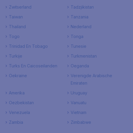
Zwitserland
Tadzjikistan
Taiwan
Tanzania
Thailand
Nederland
Togo
Tonga
Trinidad En Tobago
Tunesie
Turkije
Turkmenistan
Turks En Caicoseilanden
Oeganda
Oekraine
Verenigde Arabische
Emiraten
Amerika
Uruguay
Oezbekistan
Vanuatu
Venezuela
Vietnam
Zambia
Zimbabwe