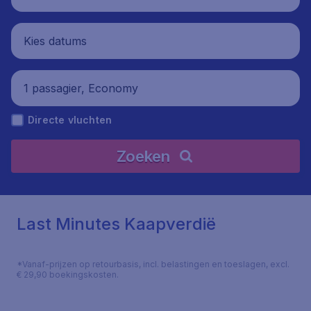
Kies datums
1 passagier, Economy
Directe vluchten
Zoeken
Last Minutes Kaapverdië
*Vanaf-prijzen op retourbasis, incl. belastingen en toeslagen, excl.
€ 29,90 boekingskosten.