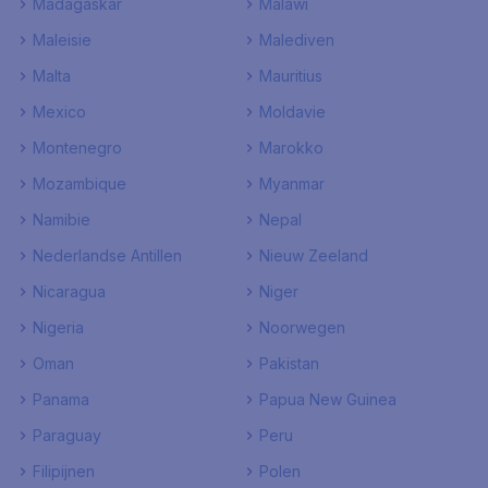
Madagaskar
Malawi
Maleisie
Malediven
Malta
Mauritius
Mexico
Moldavie
Montenegro
Marokko
Mozambique
Myanmar
Namibie
Nepal
Nederlandse Antillen
Nieuw Zeeland
Nicaragua
Niger
Nigeria
Noorwegen
Oman
Pakistan
Panama
Papua New Guinea
Paraguay
Peru
Filipijnen
Polen