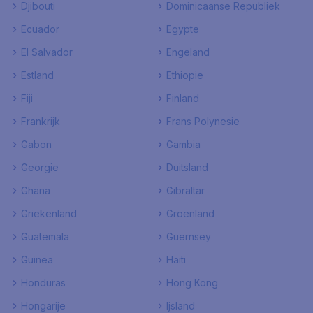
Djibouti
Dominicaanse Republiek
Ecuador
Egypte
El Salvador
Engeland
Estland
Ethiopie
Fiji
Finland
Frankrijk
Frans Polynesie
Gabon
Gambia
Georgie
Duitsland
Ghana
Gibraltar
Griekenland
Groenland
Guatemala
Guernsey
Guinea
Haiti
Honduras
Hong Kong
Hongarije
Ijsland